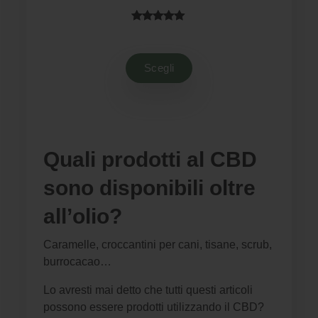
di
di
prezzo:
prezzo:
Valutato
41
da
da
4.93
su 5
€19.00
€11.40
su base
a
a
Scegli
di
€44.00
€26.40
recensioni
Quali prodotti al CBD
sono disponibili oltre
all’olio?
Caramelle, croccantini per cani, tisane, scrub,
burrocacao…
Lo avresti mai detto che tutti questi articoli
possono essere prodotti utilizzando il CBD?