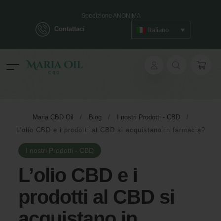
SPEDIZIONE GRATUITA per ordini superiori a 39€
Consegna in 2 giorni lavorativi - 3 sulle isole
Contattaci
Italiano
Spedizione ANONIMA
ok
Maria CBD Oil
/
Blog
/
I nostri Prodotti - CBD
/
L’olio CBD e i prodotti al CBD si acquistano in farmacia?
pp
I nostri Prodotti - CBD
ger
L’olio CBD e i
t
prodotti al CBD si
acquistano in