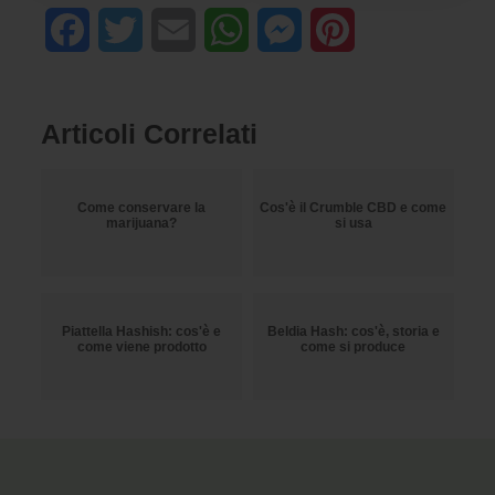
Facebook
Twitter
Email
WhatsApp
Messenger
Pinterest
Articoli Correlati
Come conservare la
Cos'è il Crumble CBD e come
marijuana?
si usa
Piattella Hashish: cos'è e
Beldia Hash: cos'è, storia e
come viene prodotto
come si produce