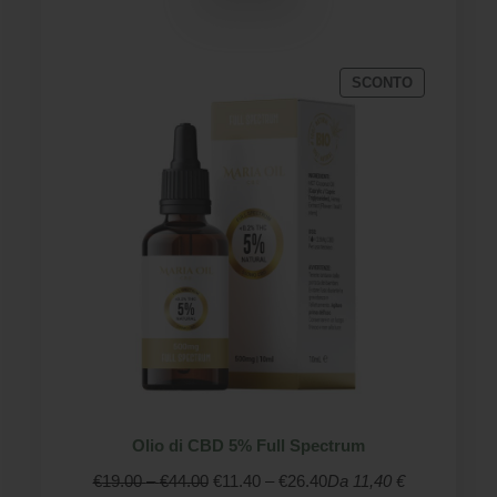
recensioni
PRODOTTO
SCONTO
IN
VENDITA
Olio di CBD 5% Full Spectrum
Fascia
Fascia
€
19.00
–
€
44.00
€
11.40
–
€
26.40
Da 11,40 €