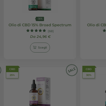
-36%
Oil
Olio di CBD 15% Broad Spectrum
(68)
Valutato
Da 24,96 €
4.91
su 5
Scegli
CBD