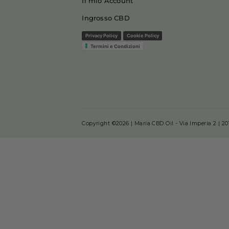
Menu
Chi siamo
Cosa dicono di noi
Analisi Prodotti
Blog
Il mio Account
Ingrosso CBD
Privacy Policy
Cookie Policy
Termini e Condizioni