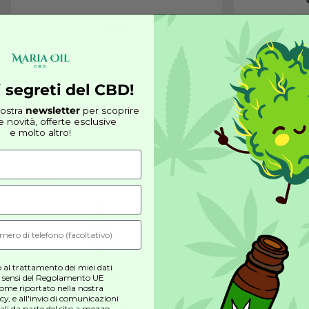
25%
-36%
ectrum
Olio di CBD 25% Full Spectrum
(41)
Valutato
Da 37,76 €
4.95
copri i segreti del CBD!
su 5
riviti alla nostra
newsletter
per scoprire
Scegli
le ultime novità, offerte esclusive
e molto altro!