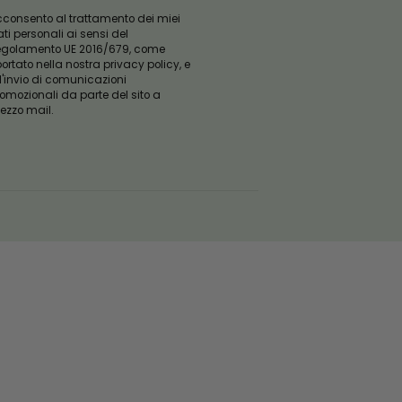
ISCRIVITI ALLA
NOSTRA NEWSLETTER
Email
ISCRIVITI
Questo campo è obbligatorio
Acconsento al trattamento dei miei
dati personali ai sensi del
Regolamento UE 2016/679, come
riportato nella nostra privacy policy, e
all'invio di comunicazioni
promozionali da parte del sito a