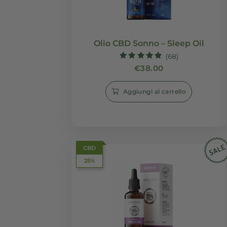
Olio CBD Sonno – Sleep 
(68)
Valutato
€
38.00
4.93
su 5
Aggiungi al carrello
CBD