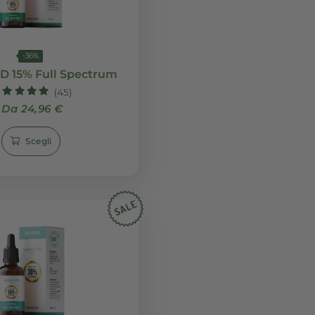
-36%
Olio di CBD 15% Full Spectrum
(45)
Valutato
Da 24,96 €
4.91
su 5
Scegli
CBD