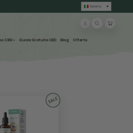
lle & Tisane
Svapo CBD
Guide Gratuite CBD
Blog
 CBD
CBD
15%