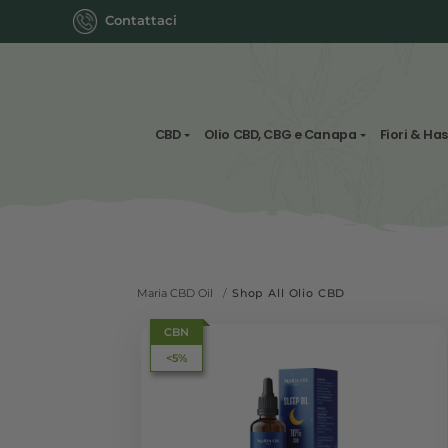
Contattaci
CBD
Olio CBD, CBG e Canapa
Maria CBD Oil
/
Shop All Olio CBD
CBD
CBN
<10%
<5%