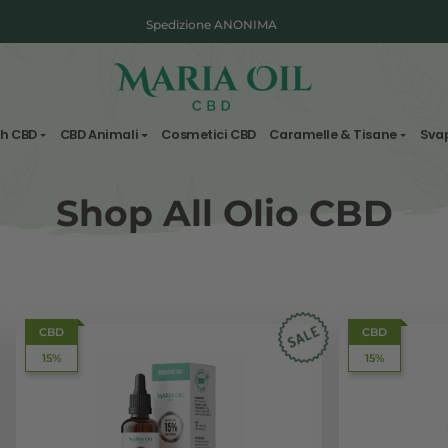
Spedizione ANONIMA
Fiori & Hash CBD
CBD Animali
Cosmetici CBD
Carame
Shop All Olio
CBD
15%