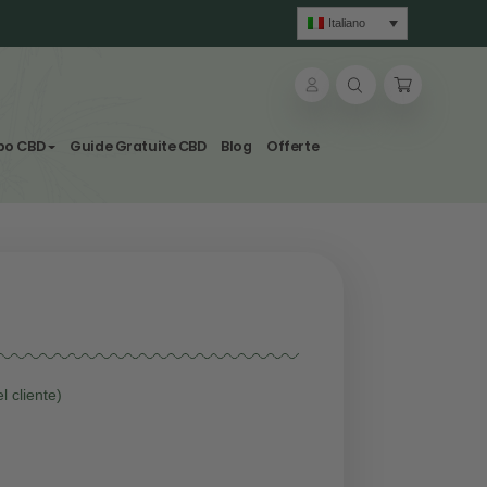
lle & Tisane
Svapo CBD
Guide Gratuite CBD
Blog
di Canapa
(
13
recensione del cliente)