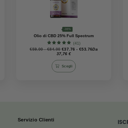
e
utto, lontano da fonti di calore e luce diretta. Dopo l’apert
ere questo olio di canapa
ente efficace: puro, naturale e ricco di benefici. Perfetto p
CBD