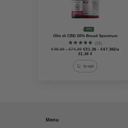
Conservazion
Conservare in luogo fresco e asci
Perché scegli
Un prodotto semplice ma estremam
compromessi sulla qualità.
Prodotti correlati
CBD