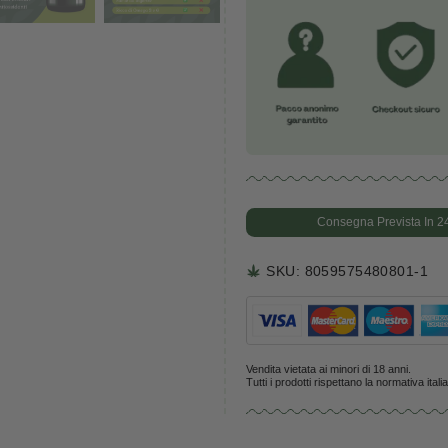
Omega
nutriz
Può e
contie
10