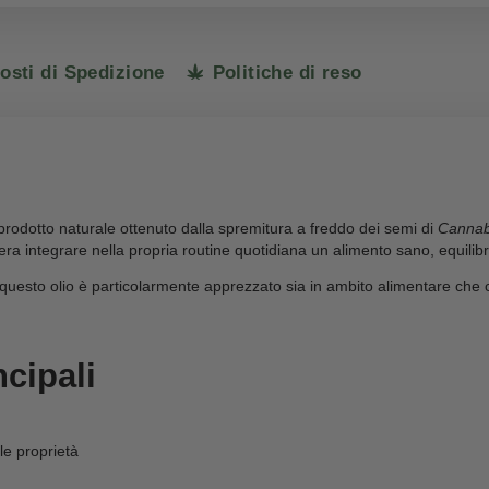
SKU:
8
Vendita vietata
Tutti i prodot
ni
Costi di Spedizione
Politiche di r