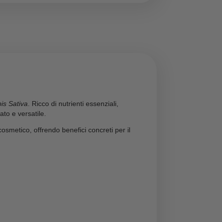
059575480801-1
 ai minori di 18 anni.
ti rispettano la normativa italiana ed europea vigente.
eso