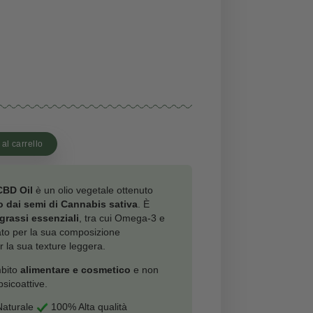
 €
+
Aggiungi al carrello
pa
tà
 di canapa di Maria CBD Oil
è un olio vegetale ottenuto
te
estrazione a freddo dai semi di Cannabis sativa
. È
lmente ricco di
acidi grassi essenziali
, tra cui Omega-3 e