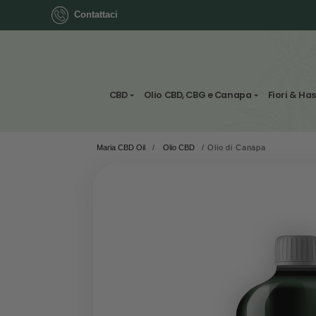
Contattaci
ok
CBD
Olio CBD, CBG e Canapa
Maria CBD Oil
/
Olio CBD
/
Olio di Canapa
App
ger
st