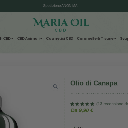
Spedizione ANONIMA
Fiori & Hash CBD
CBD Animali
Cosmetici CBD
Carame
Olio 