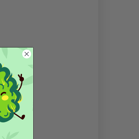
do dei semi di
Cannabis Sativa
. Ricco di nutrienti essenziali,
imento sano, equilibrato e versatile.
mbito alimentare che cosmetico, offrendo benefici concreti per