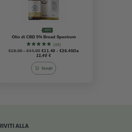
ura, richiudere bene e consumare entro pochi mesi.
er chi cerca un alleato quotidiano per il benessere, senza
CBD