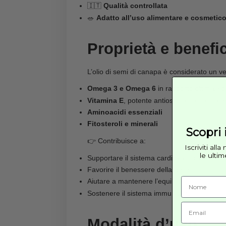
L’
olio di semi di canapa 100% 
rappresenta una scelta ideale per
Grazie al suo profilo nutrizional
benessere generale dell’organis
Caratteristich
🌱
100% puro e naturale
❄️
Spremuto a freddo
per preser
🧪
Senza additivi né conservant
🇮🇹
Qualità controllata
🥗
Adatto all’uso alimentare e
Proprietà e be