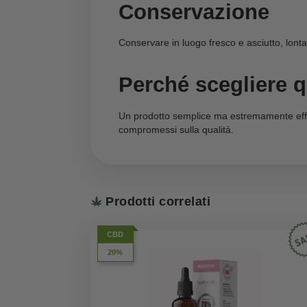
Ideale a crudo su insalate, verdur
Non adatto alla cottura ad alte 
Uso cosmetico:
Applicabile direttamente sulla pel
Perfetto come olio nutriente per v
Ingredienti
Olio di semi di canapa (Canna
Formato
Flacone da
100 ml