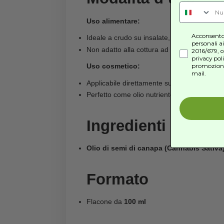
L’olio di semi di canapa è consid
Omega 3 e Omega 6
in rapporto
Vitamina E
, potente antiossidan
Aminoacidi essenziali
Fitosteroli e minerali
S
👉 Contribuisce a:
Is
Supportare il sistema cardiovasc
Favorire il benessere della pelle
Aiutare a mantenere l’equilibrio l
Sostenere il sistema immunitario
Modalità d’us
Uso alimentare: