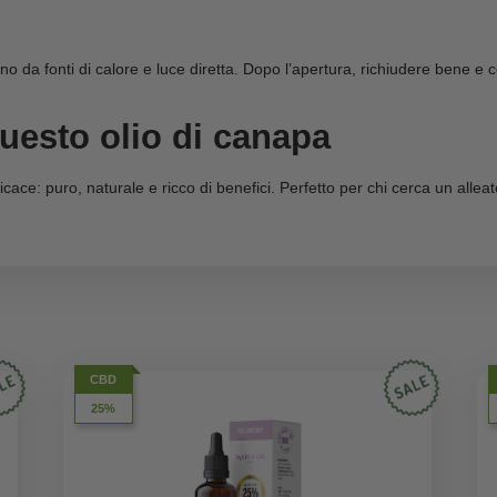
Acconsento al trattamento dei miei dati
e, zuppe e piatti freddi
personali ai sensi del Regolamento UE
temperature
2016/679, come riportato nella nostra
privacy policy, e all'invio di comunicazioni
promozionali da parte del sito a mezzo
mail.
le
iso, corpo e capelli
Iscriviti ora
bis Sativa) 100%