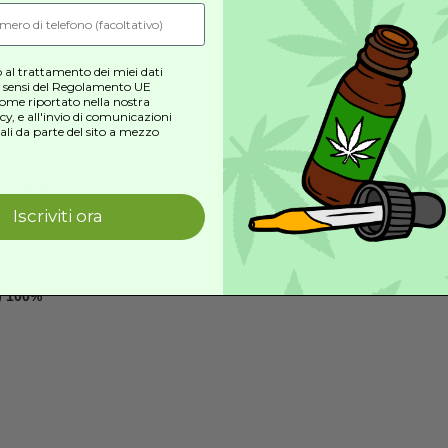
erato un vero e proprio “superfood” naturale grazie al suo co
 ottimale (3:1)
te naturale
copri i segreti del CBD!
criviti alla nostra
newsletter
per scoprire
le ultime novità, offerte esclusive
olare
e molto altro!
ipidico
o