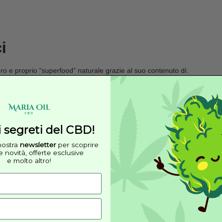
puro
è un prodotto naturale ottenuto dalla spremitura a fred
 chi desidera integrare nella propria routine quotidiana un al
e completo, questo olio è particolarmente apprezzato sia in a
mo.
e principali
vare tutte le proprietà
i
 cosmetico
nefici