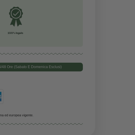
-6, e viene apprezzato per la sua composizione
ionale equilibrata e per la sua texture leggera.
ssere impiegato in ambito
alimentare e cosmetico
e non
ne THC né sostanze psicoattive.
0% Legale
100% Naturale
100% Alta qualità
Consegna Prevista In 24/48 Ore (Sabato E Domenica Esclusi)