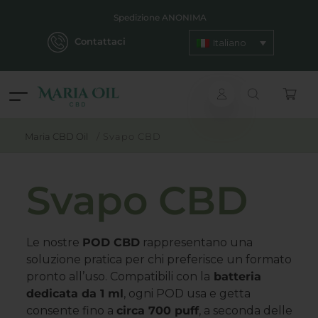
Spedizione ANONIMA
Contattaci
Italiano
Maria CBD Oil
/
Svapo CBD
Svapo CBD
Le nostre
POD CBD
rappresentano una
soluzione pratica per chi preferisce un formato
pronto all’uso. Compatibili con la
batteria
dedicata da 1 ml
, ogni POD usa e getta
consente fino a
circa 700 puff
, a seconda delle