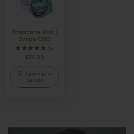
Tropicana Pod |
Svapo CBD
(6)
Valutato
€
14.00
5.00
su 5
Aggiungi al
carrello