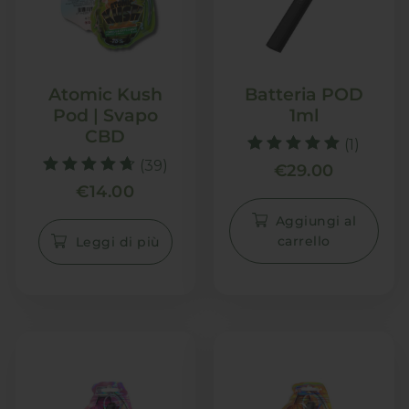
Atomic Kush
Batteria POD
Pod | Svapo
1ml
CBD
(1)
Valutato
(39)
€
29.00
5.00
Valutato
€
14.00
su 5
4.70
su 5
Aggiungi al
carrello
Leggi di più