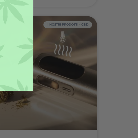
ior hashish al mondo? Qual è nel
6?
o dalla pianta di cannabis, l’hashish è una forma concentr
cannabinoide, apprezzata da secoli per le sue caratterist
che, la consistenza e la complessità del profilo terpenic
DI PIÙ
uneo
14/07/2025