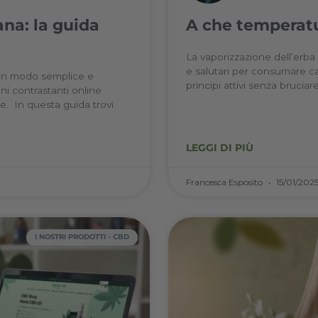
Acconsento al trattamento dei miei dati
I NOSTRI PRODOTTI - CBD
personali ai sensi del Regolamento UE
2016/679, come riportato nella nostra
privacy policy, e all'invio di comunicazioni
promozionali da parte del sito a mezzo
mail.
Iscriviti ora