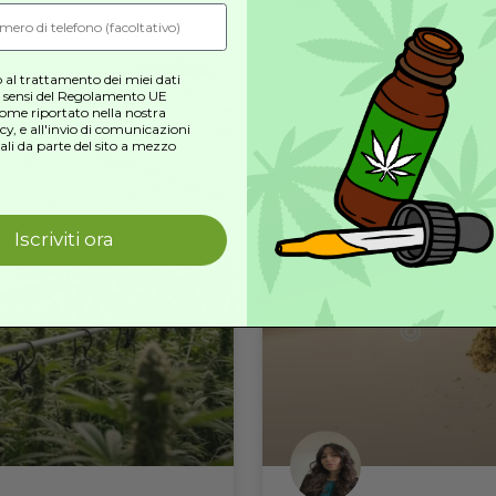
 si Produce e Quali
Migl
copri i segreti del CBD!
’Hashish
202
riviti alla nostra
newsletter
per scoprire
le ultime novità, offerte esclusive
ntiche e pregiate di resina di
Estratt
e molto altro!
adizionali che ne preservano la
resina 
illenarie nella
aromati
LEGGI 
Mirko C