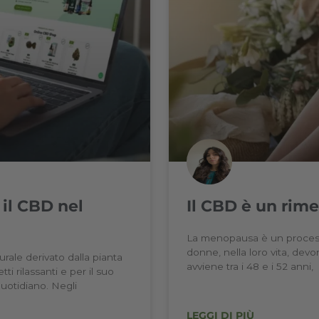
arijuana: la guida
A ch
La vapo
e salut
e cannabis in modo semplice e
princip
nformazioni contrastanti online
complicate. In questa guida trovi
LEGGI 
Francesc
I NOSTRI PRODOTTI - CBD