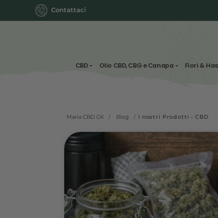
Contattaci
CBD
Olio CBD, CBG e Canapa
Maria CBD Oil
/
Blog
/
I nostri Prodot