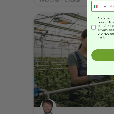
Charas: Cos’è, Come
S
Differenze ha con l
Isc
La Charas è una delle forme più a
cannabis, ottenuta con metodi tr
purezza e la potenza. Con radici m
LEGGI DI PIÙ
Mirko Cuneo
19/07/2025