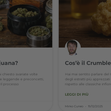
a marijuana?
Cos’
te ti sarai chiesto svariate volte
Hai mai