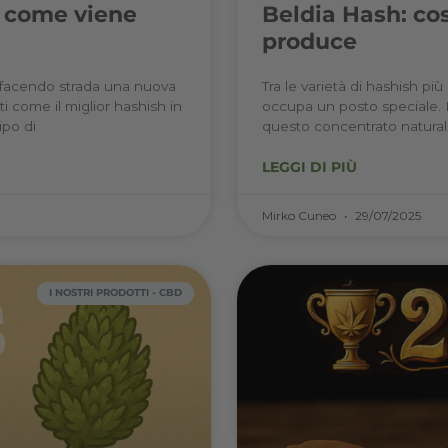
cos’è e come viene
Beld
pro
egale, si sta facendo strada una nuova
Tra le 
passionati come il miglior hashish in
occupa 
n nuovo tipo di
questo 
LEGGI 