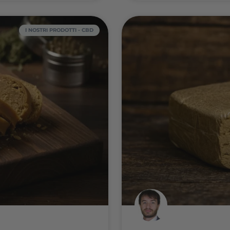
tra vecchie leggende e preconcetti,
degli e
sto metodo. Il processo
rispetto
LEGGI 
Mirko C
I NOSTRI PRODOTTI - CBD