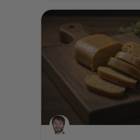
come conservare la marijuana e, 
è difficile capire quale sia il giu
LEGGI DI PIÙ
Mirko Cuneo
04/02/2026