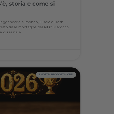
ia Hash: cos’è, storia e come si
duce
varietà di hashish più leggendarie al mondo, il Beldia Has
un posto speciale. Nato tra le montagne del Rif in Maro
concentrato naturale di resina è
DI PIÙ