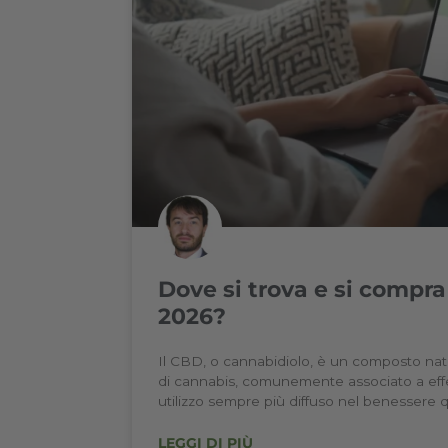
Come coltivare la m
2026
Ti stai chiedendo come coltivar
consapevole? Forse hai trovato i
oppure guide troppo tecniche e 
informazioni generali e
LEGGI DI PIÙ
Mirko Cuneo
24/06/2025