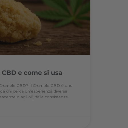
è il Crumble CBD e come si usa
 sentito parlare del Crumble CBD? Il Crumble CBD è u