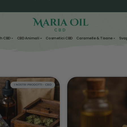
SPEDIZIONE GRATUITA per ordini superio
Consegna in 2 giorni lavorativi - 3 sulle 
Fiori & Hash CBD
CBD Animali
Cosmetici CBD
Carame
Spedizione ANONIMA
ti - CBD
I NOSTRI PRODOTTI - CBD