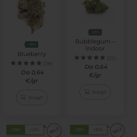
-28%
Bubblegum –
-28%
Indoor
Blueberry
(25)
(38)
Valutato
Da 0,64
Valutato
5.32
Da 0,64
€/gr
5.37
su 5
€/gr
su 5
Scegli
Scegli
CBD
<21%
CBD
<30%