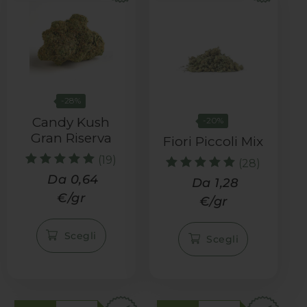
-28%
Candy Kush
-20%
Gran Riserva
Fiori Piccoli Mix
(19)
(28)
Valutato
Da 0,64
Valutato
Da 1,28
4.95
5.33
€/gr
su 5
€/gr
su 5
Scegli
Scegli