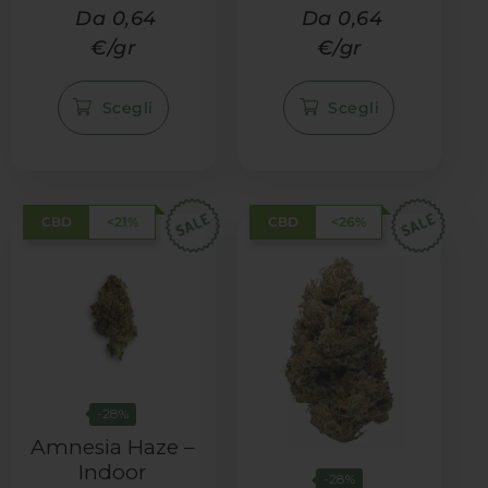
Valutato
Valutato
Da 0,64
Da 0,64
4.98
4.95
€/gr
€/gr
su 5
su 5
Scegli
Scegli
CBD
<21%
CBD
<26%
-28%
Amnesia Haze –
Indoor
-28%