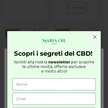
Scegli
CBD
<22%
CBD
<18%
Scopri i segreti del CBD!
SUPER OFFERTA
Iscriviti alla nostra
newsletter
per scoprire
le ultime novità, offerte esclusive
e molto altro!
KIT MAGIC 5
-28%
-28%
Orangello
Pineapple
Oltre il 70% di sconto
Indoor
(16)
Valutato
(2)
Da 2,53
4.94
Valutato
Da 1,95
€/gr
su 5
5.00