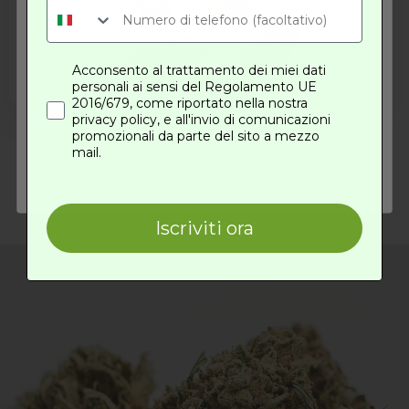
€/gr
su 5
Scegli
Scegli
Acconsento al trattamento dei miei dati
personali ai sensi del Regolamento UE
2016/679, come riportato nella nostra
privacy policy, e all'invio di comunicazioni
promozionali da parte del sito a mezzo
mail.
APPROFITTANE ORA
Iscriviti ora