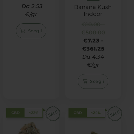
Da 2,53
Banana Kush
Indoor
€/gr
€
10.00
-
Scegli
€
500.00
€
7.23
-
€
361.25
Da 4,34
€/gr
Scegli
CBD
<22%
CBD
<24%