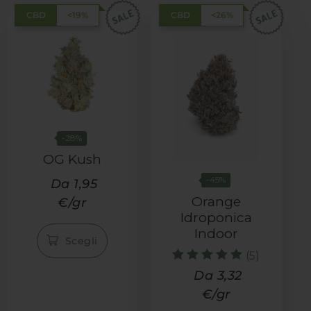
CBD
<19%
CBD
<26%
-28%
OG Kush
-45%
Da 1,95
Orange
€/gr
Idroponica
Indoor
Scegli
(5)
Valutato
Da 3,32
5.00
€/gr
su 5