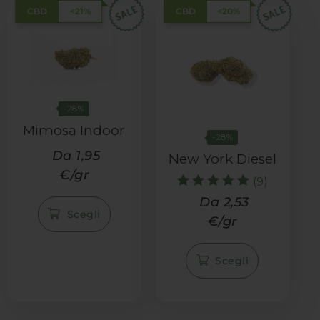
CBD
<21%
CBD
<20%
-28%
Mimosa Indoor
-28%
Da 1,95
New York Diesel
€/gr
(9)
Valutato
Da 2,53
5.00
Scegli
€/gr
su 5
Scegli