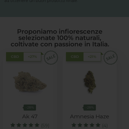
ad ottenere un buon prodotto finale.
Proponiamo infiorescenze
selezionate 100% naturali,
coltivate con passione in Italia.
CBD
<27%
CBD
<21%
-28%
-28%
Ak 47
Amnesia Haze
(59)
(4)