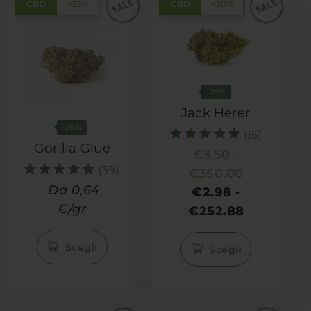
CBD
<25%
CBD
<20%
-28%
Jack Herer
-28%
(16)
Gorilla Glue
Valutato
€
3.50
-
5.00
(39)
€
350.00
su 5
Valutato
Da 0,64
€
2.98
-
4.82
€/gr
€
252.88
su 5
Scegli
Scegli