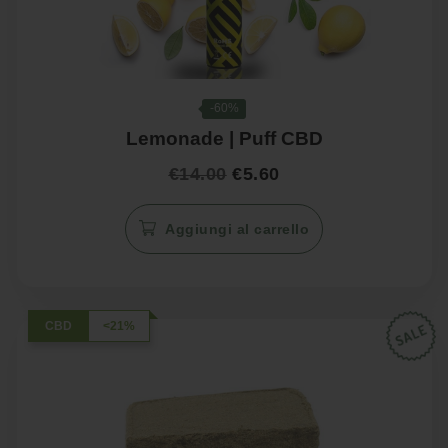
-60%
Lemonade | Puff CBD
Il
Il
€
14.00
€
5.60
prezzo
prezzo
originale
attuale
Aggiungi al carrello
era:
è:
€14.00.
€5.60.
CBD
<21%