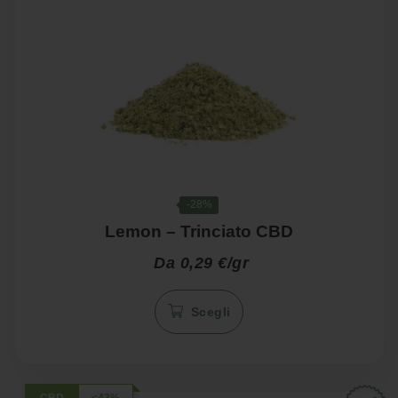
-28%
Lemon – Trinciato CBD
Da 0,29 €/gr
Questo
Scegli
prodotto
ha
più
varianti.