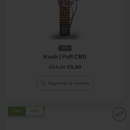
-60%
Kush | Puff CBD
Il
Il
€
14.00
€
5.60
prezzo
prezzo
originale
attuale
Aggiungi al carrello
era:
è:
€14.00.
€5.60.
CBD
<16%