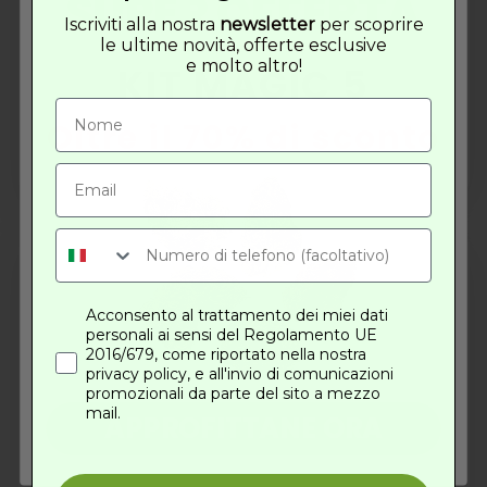
SUPER OFFERTA
-15%
Iscriviti alla nostra
newsletter
per scoprire
Lemon ICE – Green House
le ultime novità, offerte esclusive
e molto altro!
KIT MAGIC 5
Fascia
Fascia
€
55.00
-
€
99.00
€
46.75
-
€
84.15
di
di
Questo
Oltre il 70% di sconto
prezzo:
prezzo:
Scegli
prodotto
da
da
ha
più
€55.00
€46.75
varianti.
a
a
Le
€99.00
€84.15
opzioni
possono
Acconsento al trattamento dei miei dati
essere
personali ai sensi del Regolamento UE
scelte
2016/679, come riportato nella nostra
nella
privacy policy, e all'invio di comunicazioni
promozionali da parte del sito a mezzo
pagina
mail.
APPROFITTANE ORA
del
prodotto