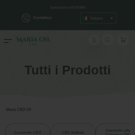
Spedizione ANONIMA
Contattaci
Italiano
ok
Tutti i Prodotti
pp
ger
t
Maria CBD Oil
Cosmetici alla
Caramelle CBD
CBD Animali
Canapa e CBD