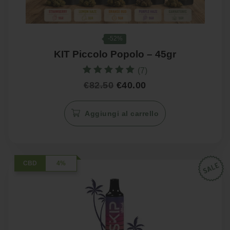
-52%
KIT Piccolo Popolo – 45gr
(7)
Valutato
Il
Il
€
82.50
€
40.00
5.00
prezzo
prezzo
su 5
originale
attuale
Aggiungi al carrello
era:
è:
€82.50.
€40.00.
CBD
4%