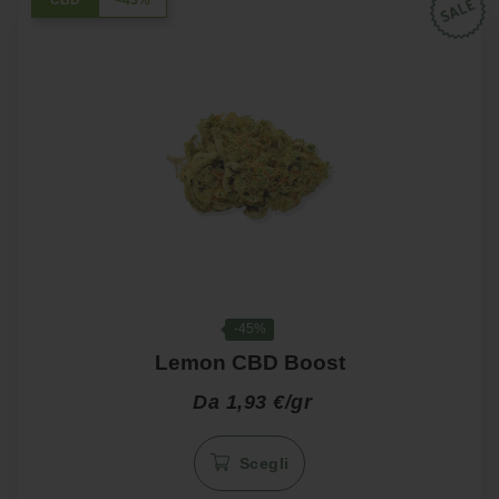
Le
CBD
<43%
opzioni
possono
essere
scelte
nella
pagina
del
prodotto
-45%
Lemon CBD Boost
Da 1,93 €/gr
Questo
Scegli
prodotto
ha