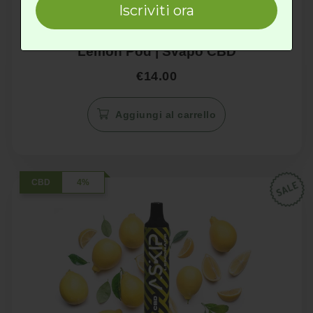
Iscriviti ora
Lemon Pod | Svapo CBD
€
14.00
Aggiungi al carrello
CBD
4%