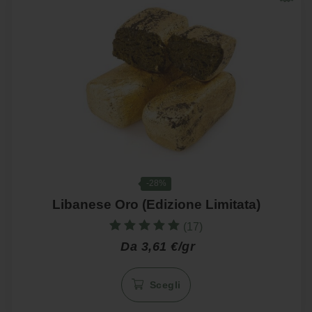
possono
essere
scelte
nella
pagina
del
prodotto
-28%
Libanese Oro (Edizione Limitata)
(17)
Valutato
Da 3,61 €/gr
5.00
su 5
Questo
Scegli
prodotto
ha