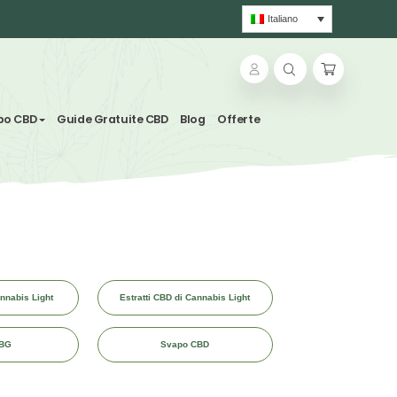
lle & Tisane
Svapo CBD
Guide Gratuite CBD
Blog
tti
Erba legale - Cannabis Light
Estratti CBD di Cannab