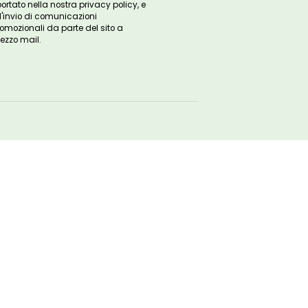
ISCRIVITI ALLA
NOSTRA NEWSLETTER
Email
ISCRIVITI
Questo campo è obbligatorio
Acconsento al trattamento dei miei
dati personali ai sensi del
Regolamento UE 2016/679, come
riportato nella nostra privacy policy, e
all'invio di comunicazioni
promozionali da parte del sito a