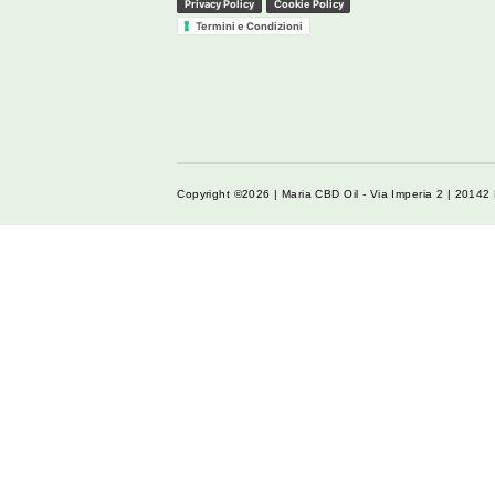
Menu
Chi siamo
Cosa dicono di noi
Analisi Prodotti
Blog
Il mio Account
Ingrosso CBD
Privacy Policy
Cookie Policy
Termini e Condizioni