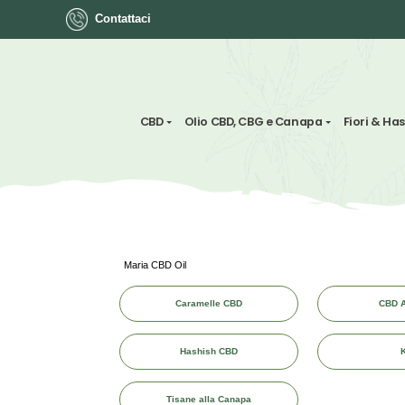
Contattaci
ok
CBD
Olio CBD, CBG e Canapa
App
ger
Maria CBD Oil
st
Caramelle CBD