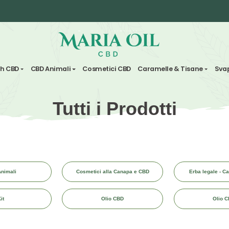
Spedizione ANONIMA
Fiori & Hash CBD
CBD Animali
Cosmetici CBD
Carame
Tutti i Prodo
CBD Animali
Cosmetici alla Canapa e CBD