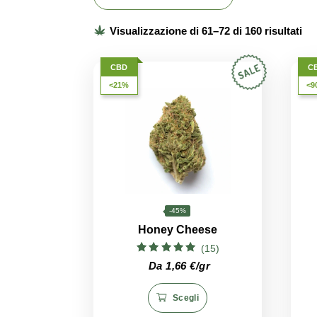
Hashish CBD
Tisane alla Canapa
Visualizzazione di 61–72 di 160 ri
CBD
<21%
Questo
-45%
prodotto