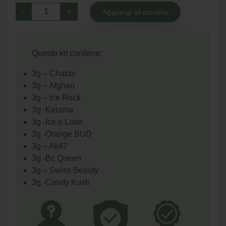
KIT
originale
attuale
-
+
Aggiungi al carrello
Hashish
era:
è:
e
Fiori
€215.00.
€120.00.
Questo kit contiene:
30
gr
3g – Charas
quantità
3g – Afghan
3g – Ice Rock
3g -Ketama
3g -Ice o Lator
3g -Orange BUD
3g – Ak47
3g -Bz Queen
3g – Swiss Beauty
3g -Candy Kush