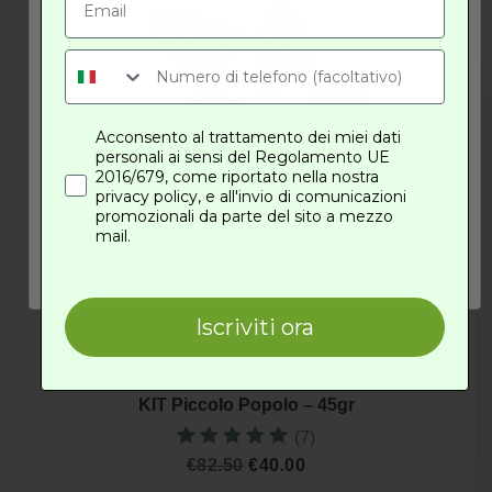
Acconsento al trattamento dei miei dati
personali ai sensi del Regolamento UE
2016/679, come riportato nella nostra
privacy policy, e all'invio di comunicazioni
promozionali da parte del sito a mezzo
mail.
APPROFITTANE ORA
Iscriviti ora
-52%
KIT Piccolo Popolo – 45gr
(7)
Valutato
Il
Il
€
82.50
€
40.00
5.00
prezzo
prezzo