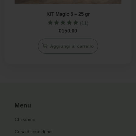
KIT Magic 5 – 25 gr
(11)
Valutato
€
150.00
5.00
su 5
Aggiungi al carrello
Menu
Chi siamo
Cosa dicono di noi