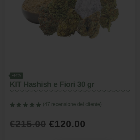
-44%
KIT Hashish e Fiori 30 gr
(
47
recensione del cliente)
Valutato
47
4.8617021276596
Il
Il
€
215.00
€
120.00
su 5 su
base di
recensioni
prezzo
prezzo