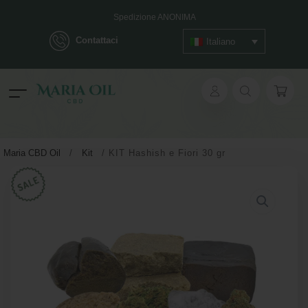
Spedizione ANONIMA
Contattaci
Italiano
ok
Maria CBD Oil
/
Kit
/
KIT Hashish e Fiori 30 gr
pp
ger
t