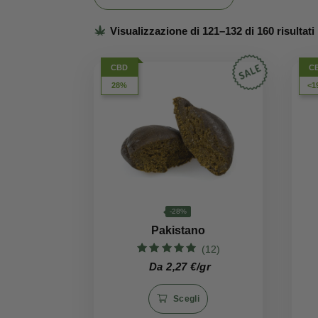
Hashish CBD
Tisane alla Canapa
Visualizzazione di 121–132 di 160
CBD
28%
Questo
-28%
prodotto