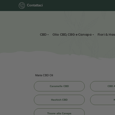
Contattaci
ok
CBD
Olio CBD, CBG e Canapa
App
ger
Maria CBD Oil
st
Caramelle CBD