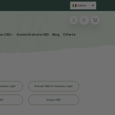
sole
lle & Tisane
Svapo CBD
Guide Gratuite CBD
Blog
tti
Erba legale - Cannabis Light
Estratti CBD di Cannab