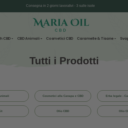
Consegna in 2 giorni lavorativi - 3 sulle i
Spedizione ANONIMA
Fiori & Hash CBD
CBD Animali
Cosmetici CBD
Carame
Tutti i Prodo
CBD Animali
Cosmetici alla Canapa e CBD