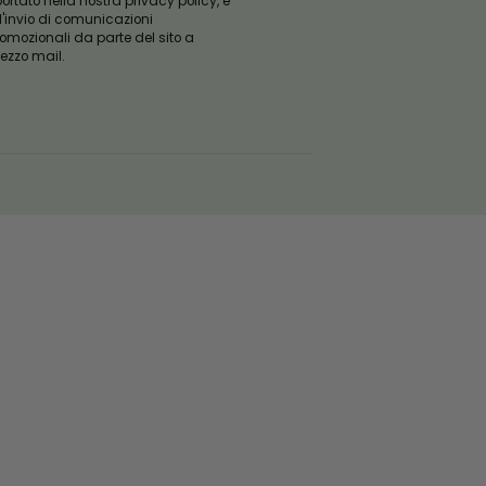
ISCRIVITI ALLA
NOSTRA NEWSLETTER
Email
ISCRIVITI
Questo campo è obbligatorio
Acconsento al trattamento dei miei
dati personali ai sensi del
Regolamento UE 2016/679, come
riportato nella nostra privacy policy, e
all'invio di comunicazioni
promozionali da parte del sito a