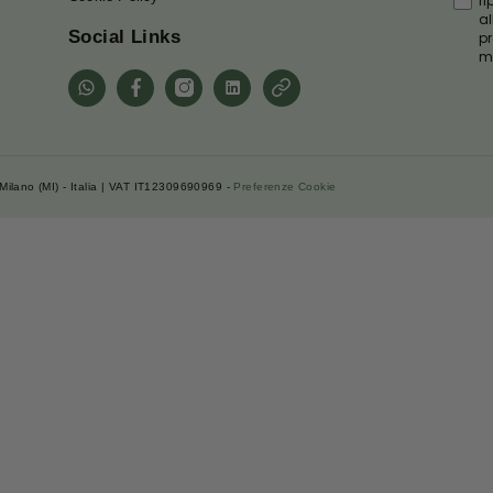
Servizio Clienti
Contattaci
Spedizione e Pagamento
FAQ
Termini e Condizioni
Politiche di Reso
Privacy Policy
Cookie Policy
Social Links