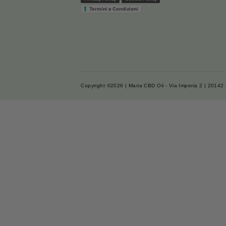
Menu
Chi siamo
Cosa dicono di noi
Analisi Prodotti
Blog
Il mio Account
Ingrosso CBD
Privacy Policy
Cookie Policy
Termini e Condizioni