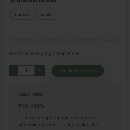
Grandezza Bud
normal
small
Prezzo minimo per grammo: €0.64
Pineapple
-
+
Aggiungi al carrello
quantità
CBD: <18%
THC: <0,5%
L’erba Pineapple Chunk è un ibrido a
predominanza indica e può risalire alla