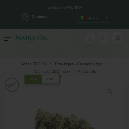
Spedizione ANONIMA
Contattaci
Italiano
ok
Maria CBD Oil
/
Erba legale - Cannabis Light
/
Cannabis CBD Indoor
/
Pineapple
pp
CBD
<18%
ger
t