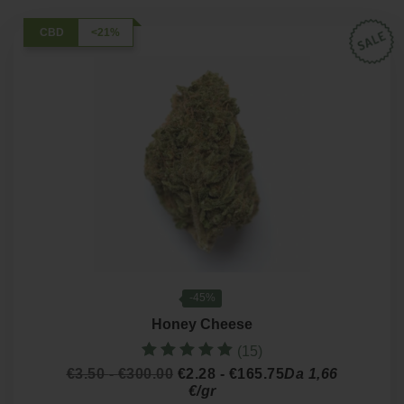
CBD
<21%
-45%
Honey Cheese
(15)
Valutato
Fascia
Fascia
€
3.50
-
€
300.00
€
2.28
-
€
165.75
Da 1,66
5.00
di
di
€/gr
su 5