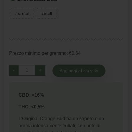
normal
small
Prezzo minimo per grammo: €0.64
Orange
-
+
Aggiungi al carrello
BUD
quantità
CBD: <16%
THC: <0,5%
L’Original Orange Bud ha un sapore e un
aroma intensamente fruttati, con note di