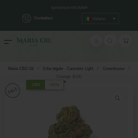
Spedizione ANONIMA
Contattaci
Italiano
ok
Maria CBD Oil
/
Erba legale - Cannabis Light
/
Greenhouse
/
Orange BUD
pp
CBD
<21%
ger
t