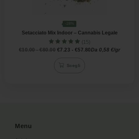
-28%
Setacciato Mix Indoor – Cannabis Legale
(15)
Valutato
Fascia
Fascia
€
10.00
-
€
80.00
€
7.23
-
€
57.80
Da 0,58 €/gr
5.00
di
di
Questo
su 5
prezzo:
prezzo:
Scegli
prodotto
da
da
€10.00
€7.23
ha
a
a
più
€80.00
€57.80
varianti.
Le
opzioni
possono
essere
Menu
scelte
nella