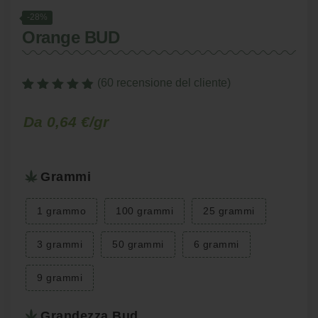
-28%
Orange BUD
(
60
recensione del cliente)
Valutato
60
4.85
su 5 su
Fascia
Fascia
-
Da 0,64 €/gr
-
base di
recensioni
di
di
prezzo:
prezzo:
Grammi
da
da
€3.50
€2.98
1 grammo
100 grammi
25 grammi
a
a
€300.00
€216.75
3 grammi
50 grammi
6 grammi
9 grammi
Grandezza Bud