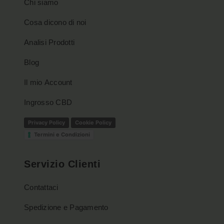
Chi siamo
pagina
del
Cosa dicono di noi
prodotto
Analisi Prodotti
Blog
Il mio Account
Ingrosso CBD
Privacy Policy
Cookie Policy
Termini e Condizioni
Servizio Clienti
Contattaci
Spedizione e Pagamento