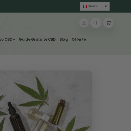
lle & Tisane
Svapo CBD
Guide Gratuite CBD
Blog