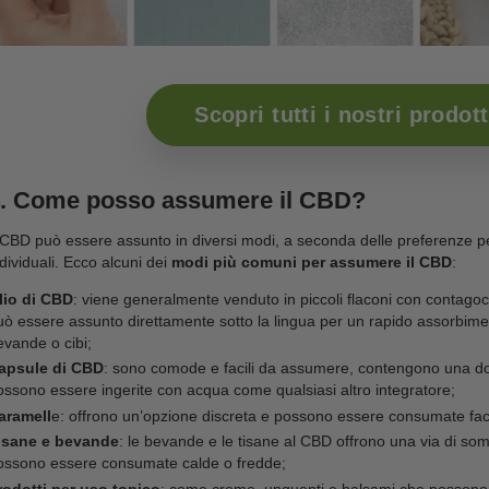
rimanere costantemente aggiornati sulla ricerca scie
Acconsento al trattamento dei miei dati
personali ai sensi del Regolamento UE
2016/679, come riportato nella nostra
privacy policy, e all'invio di comunicazioni
promozionali da parte del sito a mezzo
mail.
Iscriviti ora