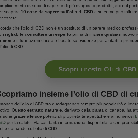
Quali sono le
domande che avresti sempre voluto
chiedere? Forse le troverai all’interno della rasse
Questo articolo sarà un po’ diverso dai soliti che s
tutte le informazioni di cui hai bisogno per un
acqui
Se hai mai considerato l’olio di CBD come una poten
semplicemente curioso di saperne di più su questo p
per scoprire
10 cose da sapere sull’olio di CBD
e
benessere.
Ricorda che l’olio di CBD non è un sostituto di un 
consigliabile consultare un esperto
prima di ini
forniremo informazioni chiare e basate su evidenze 
all’olio di CBD.
Scopri i nos