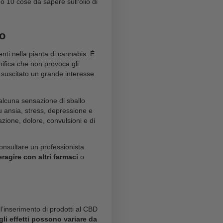
 CBD di cui tanto si parla
 popolarità e interesse, e non è difficile capire il
anta di canapa, ha attirato l’attenzione di molte
utiche e ai numerosi
benefici delle gocce di olio di
ibile, è comprensibile sentirsi sopraffatti e avere
sto mondo e scopriamo 10 cose da sapere sull’olio di
 sull’organismo
 composti chimici presenti nella pianta di cannabis. È
psicoattivi
, il che significa che non provoca gli
ontrario, il composto ha suscitato un grande interesse
ull’organismo.