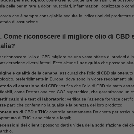
Scopri tutti i
4. Come posso assumere il CB
Il CBD può essere assunto in diversi modi, a second
individuali. Ecco alcuni dei
modi più comuni per a
Olio di CBD
: viene generalmente venduto in piccoli
può essere assunto direttamente sotto la lingua pe
bevande o cibi;
Capsule di CBD
: sono comode e facili da assume
possono essere ingerite con acqua come qualsiasi a