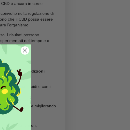
do che non provoca alcuna sensazione di sballo
 un impatto positivo su ansia, stress, depressione e
o in caso di infiammazione, dolore, convulsioni e di
empre consigliabile consultare un professionista
, poiché
potrebbe interagire con altri farmaci
o
 salute.
 tratto vantaggio dall’inserimento di prodotti al CBD
rtante comprendere che
gli effetti possono variare da
li effetti terapeutici del CBD è ancora in corso.
oide
del corpo, che è coinvolto nella regolazione di
reliminari che suggeriscono che il CBD possa essere
 ma anche per riequilibrare l’organismo.