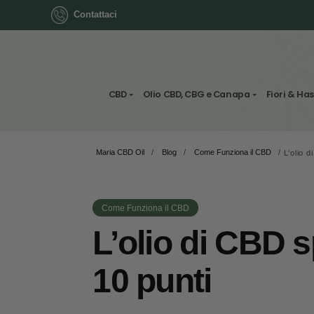
Contattaci
ok
CBD
Olio CBD, CBG e Canapa
Maria CBD Oil
/
Blog
/
Come Funziona il C
App
ger
Come Funziona il CBD
st
L’olio di C