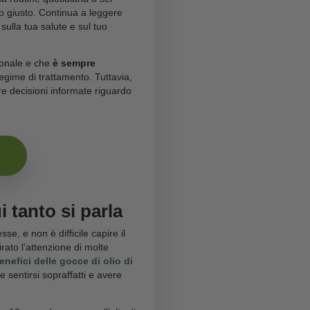
 fare sull’olio di CBD
ma che non hai mai osato
gna che abbiamo deciso di creare per te.
ei abituato a leggere, ma speriamo che possa fornirti
sto consapevole
, che è ciò che vogliamo per te.
ziale aggiunta alla tua routine quotidiana o sei
rodotto, sei nel posto giusto. Continua a leggere
 su come può influire sulla tua salute e sul tuo
parere medico professionale e che
è sempre
ziare qualsiasi nuovo regime di trattamento. Tuttavia,
per aiutarti a prendere decisioni informate riguardo
tri Oli di CBD