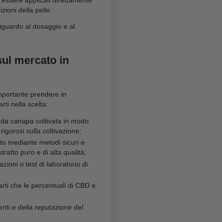
 nostri prodotti
D?
a delle preferenze personali e delle necessità
ssumere il CBD
:
 flaconi con contagocce per facilitarne l’assunzione,
r un rapido assorbimento o può essere aggiunto a
re, contengono una dose pre-misurata di CBD e
ltro integratore;