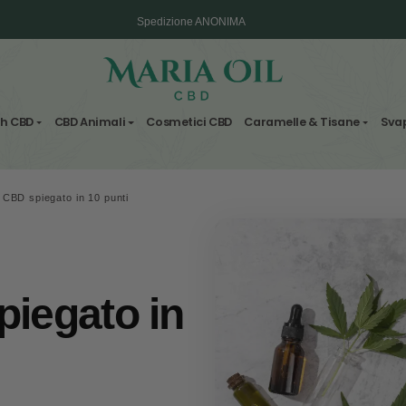
Spedizione ANONIMA
Fiori & Hash CBD
CBD Animali
Cosmetici CBD
Carame
BD
/
L’olio di CBD spiegato in 10 punti
BD spiegato in