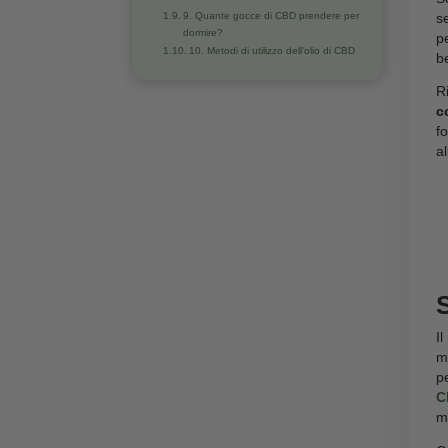
4. Come posso assumere il CBD?
5. Come riconoscere il migliore olio di
CBD sul mercato in Italia?
6. Quali sono gli effetti della cannabis
sulla mente
7. L’olio di CBD aiuta contro i disturbi
dell’umore?
8. L’olio di CBD ha effetti collaterali?
9. Quante gocce di CBD prendere per
dormire?
10. Metodi di utilizzo dell’olio di CBD