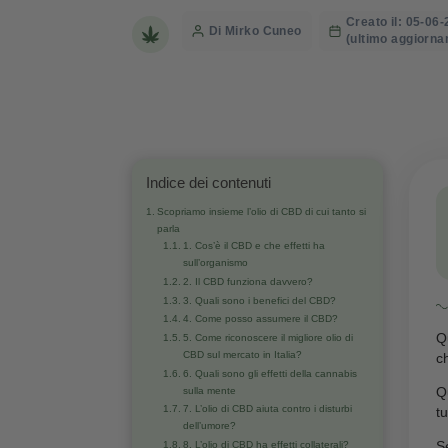
10 punti
Creat
Post
Di Mirko Cuneo
(ulti
author
Indice dei contenuti
Scopriamo insieme l’olio di CBD di cui tanto si
parla
1. Cos’è il CBD e che effetti ha
sull’organismo
2. Il CBD funziona davvero?
3. Quali sono i benefici del CBD?