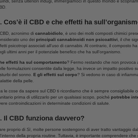
Scopriamo insieme l’olio di
Il mondo dell’olio di CBD sta guadagnando sempre più
motivo. Questo
estratto naturale
, derivato dalla pi
persone grazie alle sue potenziali proprietà terape
CBD
per la salute. Ma con tanta informazione dispon
molte domande sull’olio di CBD.
Quindi, senza ulteriori indugi, immergiamoci in que
CBD.
1. Cos’è il CBD e che effetti ha
Il CBD, acronimo di
cannabidiolo
, è uno dei molti
considerato uno dei
principali cannabinoidi non 
effetti psicotropi associati all’uso di cannabis. Al c
negli ultimi anni per il potenziale benefico che ha s