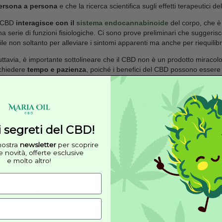
Che effetti ha sul comportamento
? Fermo restan
nelle formulazioni consentite dalla legge, ha invece
disturbi del sonno.
E gli effetti sul corpo
? Si vedon
malattie della pelle.
Tra le cose da sapere sul CBD ti ricordiamo che è s
sanitario prima di utilizzarlo per un qualsiasi scopo
avere controindicazioni in determinate condizioni di
2. Il CBD funziona davvero?
Pare proprio di
Sì
, molte persone sostengono di aver
all’interno della propria routine. Tuttavia, è impo
persona a persona
e che la ricerca scientifica sug
Il CBD
interagisce con il
sistema endocannabin
una serie di funzioni fisiologiche. Ci sono prove p
utile non soltanto per alleviare i sintomi apparenti