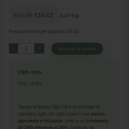
Il
Il
€
23.00
€
16.62
0,33 €/g
prezzo
prezzo
originale
attuale
Prezzo minimo per grammo: €0.33
era:
è:
€23.00.
€16.62.
Tangie
-
+
Aggiungi al carrello
-
Trinciato
CBD
CBD <20%
quantità
THC <0.5%
Tangie di Maria CBD Oil è un trinciato di
cannabis light che spicca per il suo
aroma
agrumato e frizzante
, unito a un
contenuto
di CBD inferiore al 20%
. Derivato da