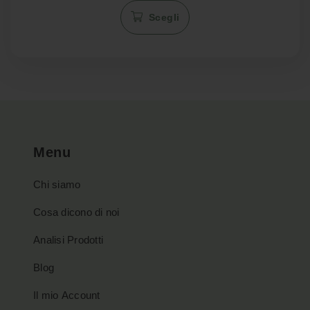
Questo
da
da
Scegli
prodotto
€3.50
€2.98
a
a
ha
€270.00
€195.08
più
varianti.
Le
opzioni
possono
essere
Menu
scelte
nella
Chi siamo
pagina
del
Cosa dicono di noi
prodotto
Analisi Prodotti
Blog
Il mio Account