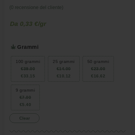
(
0
recensione del cliente)
Fascia
Fascia
-
Da 0,33 €/gr
-
di
di
prezzo:
prezzo:
Grammi
da
da
€7.00
€5.40
100 grammi
25 grammi
50 grammi
a
a
€
39.00
€
14.00
€
23.00
€39.00
€33.15
€
33.15
€
10.12
€
16.62
9 grammi
€
7.00
€
5.40
Clear