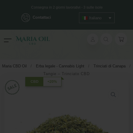
Consegna in 2 giorni lavorativi - 3 sulle isole
Contattaci
Italiano
Spedizione ANONIMA
ok
Maria CBD Oil
/
Erba legale - Cannabis Light
/
Trinciati di Canapa
/
Tangie – Trinciato CBD
pp
CBD
<20%
ger
t