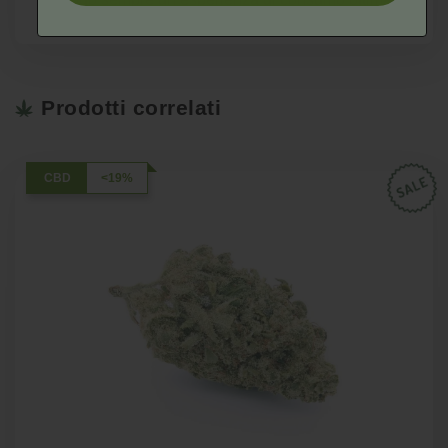
Prodotti correlati
CBD
<19%