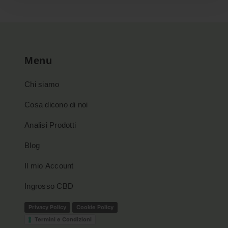
Le
opzioni
possono
essere
Menu
scelte
nella
Chi siamo
pagina
del
Cosa dicono di noi
prodotto
Analisi Prodotti
Blog
Il mio Account
Ingrosso CBD
Privacy Policy
Cookie Policy
Termini e Condizioni