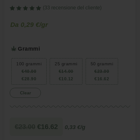
(
33
recensione del cliente)
Valutato
33
4.969696969697
Fascia
Fascia
-
Da 0,29 €/gr
-
su 5 su
base di
di
di
recensioni
prezzo:
prezzo:
Grammi
da
da
€14.00
€10.12
100 grammi
25 grammi
50 grammi
a
a
€
40.00
€
14.00
€
23.00
€40.00
€28.90
€
28.90
€
10.12
€
16.62
Clear
Il
Il
€
23.00
€
16.62
0,33 €/g
prezzo
prezzo