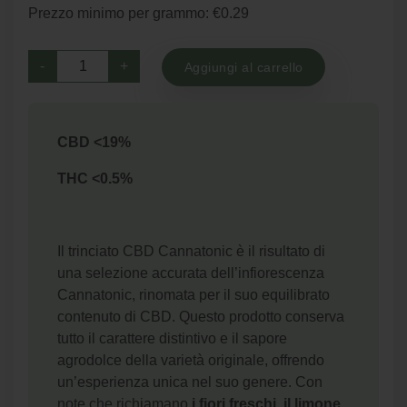
originale
attuale
Prezzo minimo per grammo: €0.29
era:
è:
€23.00.
€16.62.
Cannatonic
-
+
Aggiungi al carrello
-
Trinciato
CBD
CBD <19%
quantità
THC <0.5%
Il trinciato CBD Cannatonic è il risultato di
una selezione accurata dell’infiorescenza
Cannatonic, rinomata per il suo equilibrato
contenuto di CBD. Questo prodotto conserva
tutto il carattere distintivo e il sapore
agrodolce della varietà originale, offrendo
un’esperienza unica nel suo genere. Con
note che richiamano
i
fiori freschi, il limone