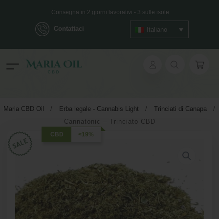
Consegna in 2 giorni lavorativi - 3 sulle isole
Contattaci
Italiano
Spedizione ANONIMA
ok
Maria CBD Oil
/
Erba legale - Cannabis Light
/
Trinciati di Canapa
/
Cannatonic – Trinciato CBD
pp
CBD
<19%
ger
t