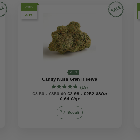
irrompe nel senso dell’olfatto non appena il pacchetto vien
Acconsento al trattamento dei miei dati
lve in un abbraccio avvolgente, con accenti freschi e terrosi 
personali ai sensi del Regolamento UE
i tonalità agrumate e dolci note di frutta matura.
2016/679, come riportato nella nostra
privacy policy, e all'invio di comunicazioni
promozionali da parte del sito a mezzo
e
mail.
ive della Gorilla Glue CBD, è essenziale conservarla in
conten
ervazione assicura che il suo aroma e gusto rimangano inalt
nefici ogni volta che se ne fa uso.
Iscriviti ora
CBD