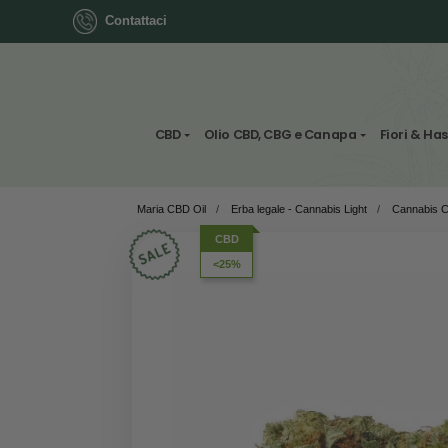
Contattaci
ok
CBD
Olio CBD, CBG e Canapa
Maria CBD Oil
/
Erba legale - Cannabis Light
App
CBD
<25%
ger
st