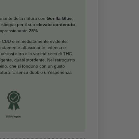
nimo per grammo: €0.64
a
+
Aggiungi al carrello
tà
 <25%
<0,5%
 l’essenza pura e inebriante della natura con
Gorilla Glue
,
re di cannabis che si distingue per il suo
elevato contenuto
D
, raggiungendo un impressionante
25%
.
fumo della Gorilla Glue CBD è immediatamente evidente:
a dei suoi fiori è profondamente affascinante, intenso e
, somigliando più di qualsiasi altro alla varietà ricca di THC.
senta morbido e avvolgente, quasi stordente. Nel retrogusto
no note di bosco e pino, che si fondono con un gusto
o di agrumi e frutta matura. È senza dubbio un’esperienza