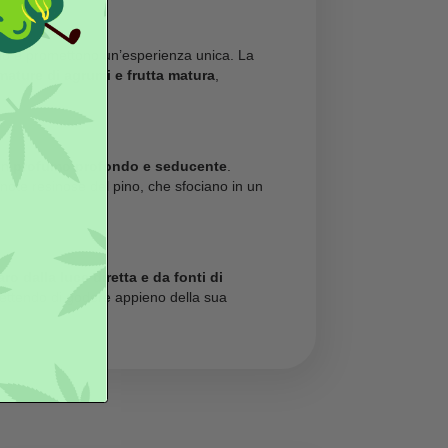
 ai minori di 18 anni.
ti rispettano la normativa italiana ed europea vigente.
eso
i, che catturano lo sguardo e promettono un’esperienza unica. 
 si combina con sfumature di agrumi e frutta matura
,