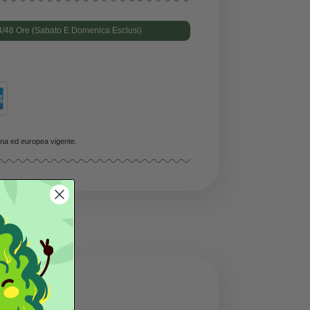
vare!
Consegna Prevista In 24/48 Ore (Sabato E Domenica Esclusi)
/A