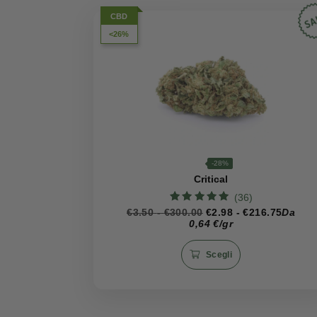
Aroma
L’aroma della
Gorilla Glue CBD
L’intensità fresca e vivace si evo
finale sorprendentemente vivace d
Consigli di Conservazion
Per preservare le qualità distint
umidità
. Questa cura nella cons
ricchezza aromatica e dei suoi be
Prodotti correlati
CBD