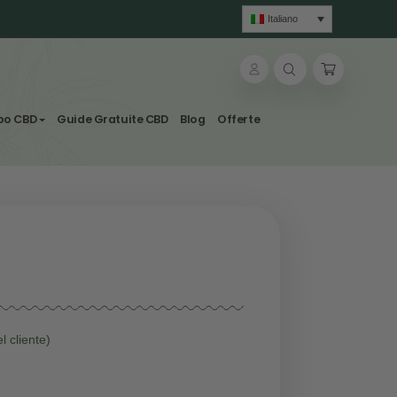
lle & Tisane
Svapo CBD
Guide Gratuite CBD
Blog
a Glue