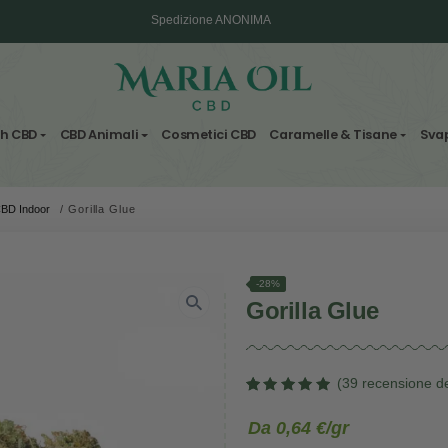
Spedizione ANONIMA
Fiori & Hash CBD
CBD Animali
Cosmetici CBD
Carame
/
Cannabis CBD Indoor
/
Gorilla Glue
-28%
Gorill