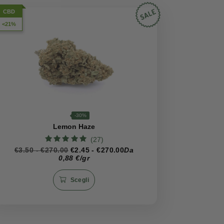
e aperto, diffondendo un
profumo profondo e seducente
.
del bosco arricchiti da note resinose del pino, che sfociano in
itori ermetici, al riparo dalla luce diretta e da fonti di
erati nel tempo, permettendo di godere appieno della sua
CBD