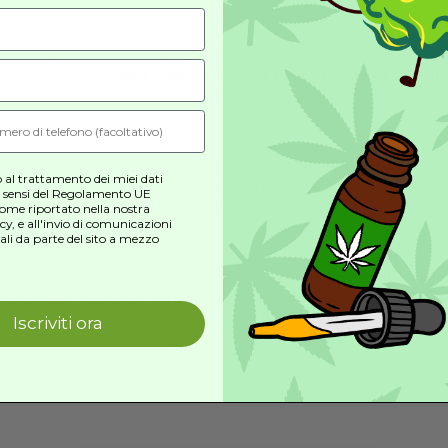
Vendita vietata
Tutti i prodot
ni
Costi di Spedizione
Politiche di r
copri i segreti del CBD!
criviti alla nostra
newsletter
per scoprire
le ultime novità, offerte esclusive
e molto altro!
e per i suoi fiori di un’intensità e freschezza visiva notevol
dei boccioli, accompagnata da
note visive di bosco e pino,
 la vivacità e la complessità della sua composizione.