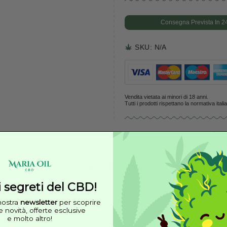
da pro
SKU:
N