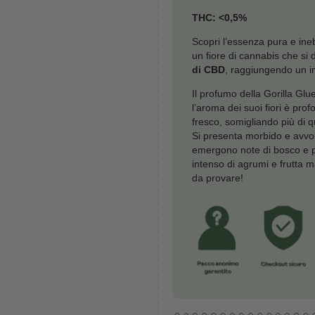
Prezzo mi
Gorill
-
Glue
quanti
CBD:
THC: 
Scopri
un fio
di CB
Il pro
l’arom
fresco
Si pre
emergo
intens