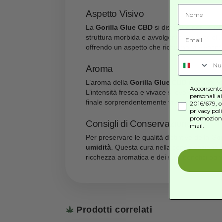
Descrizione
Recensio
S
Is
Descrizione
Aspetto Visivo
La
Gorilla Glue CBD
si distingu
struttura morbida e avvolgente 
offrendo un aspetto che richiama