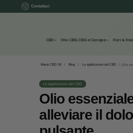
Contattaci
ok
CBD
Olio CBD, CBG e Canapa
Maria CBD Oil
/
Blog
/
Le applicazioni del 
App
ger
Le applicazioni del CBD
st
Olio essenz