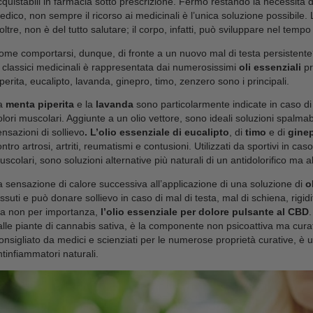
Scopri i nos
Gli oli essenziali contro i 
Quante volte ti è capitato di perdere la giornata a c
giorno di lavoro per quel
dolore pulsante
? Le
sen
talvolta possono tramutarsi in qualcosa di più grave
quella che l’unico rimedio possibile è l’assunzione d
acquistabili in farmacia sotto prescrizione. Fermo r
medico, non sempre il ricorso ai medicinali è l’unica
inoltre, non è del tutto salutare; il corpo, infatti, p
Come comportarsi, dunque, di fronte a un nuovo ma
ai classici medicinali è rappresentata dai numerosi
piperita, eucalipto, lavanda, ginepro, timo, zenzero 
La
menta piperita
e la
lavanda
sono particolarment
dolori muscolari. Aggiunte a un olio vettore, sono ide