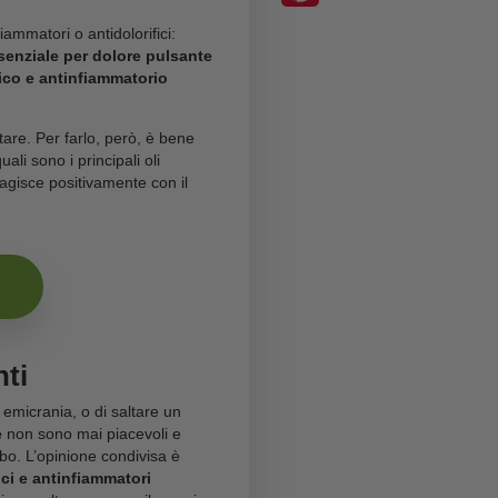
a le nostre abitudini quotidiane. Che si tratti di
mal
iammazioni, non è sempre facile svolgere le attività
i, forti dolori possono costringere a lunghe giornate a
ssici medicinali antinfiammatori o antidolorifici:
alternativa? L’
olio essenziale per dolore pulsante
 essere
l’antidolorifico e antinfiammatorio
lta consapevole e salutare. Per farlo, però, è bene
 Scopriamo, dunque, quali sono i principali oli
senziale al CBD
interagisce positivamente con il