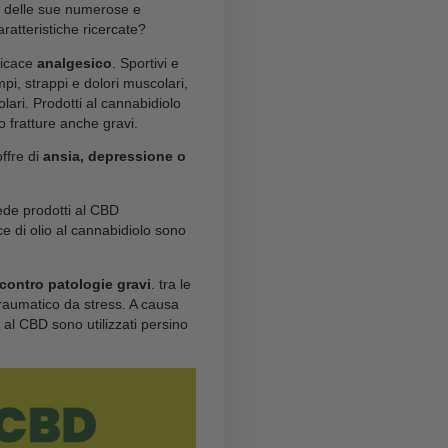
E come possono i prodotti al cannabidiolo alleviare il
ta la stessa struttura degli
endocannabinoidi
,
ndocannabinoide
, il responsabile del mantenimento
vare recettori specifici, i quali entrano in gioco ogni
erno che si rifletta internamente. Il processo,
condizioni esterne gli endocannabinoidi attivano i
uilibrio interno. Può succedere, però, che il
corpo
sando squilibri e scompensi e, di conseguenza,
 al CBD
è la soluzione più rapida e naturale per
ione interna del corpo.
utilizzare
l’olio di CBD come antidolorifico
ona dolorante, come per esempio un ginocchio dopo
di immediato sollievo. La percezione di calore
ssarsi e a sentirsi meglio.