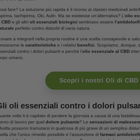
Dolori vari e persistenti possono mettere a dura prov
di testa cronici
,
malesseri articolari
o semplici inf
di routine in tranquillità. Spesso e volentieri, infatt
letto e ore sprecate.
Cosa fare? La soluzione più rapida è il ricorso ai cla
aspirina, tachipirina, Oki, Aulin. Ma se esistesse un’
al CBD
e gli altri
oli essenziali biologici
sembrano
naturale
perfetto contro disturbi di varia natura.
Provare a integrarli nella propria routine è una sce
conoscerne le
caratteristiche
e i relativi
benefici
.
essenziali contro i dolori pulsanti e perché l’
olio es
corpo umano.