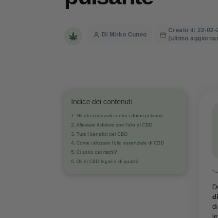
alleviare il 
pulsante
Creat
Post
Di Mirko Cuneo
(ulti
author
Indice dei contenuti
Gli oli essenziali contro i dolori pulsanti
Alleviare il dolore con l’olio di CBD
Tutti i benefici del CBD
Come utilizzare l’olio essenziale di CBD
Ci sono dei rischi?