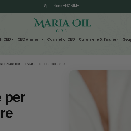
Spedizione ANONIMA
Fiori & Hash CBD
CBD Animali
Cosmetici CBD
Carame
CBD
/
Olio essenziale per alleviare il dolore pulsante
iale per