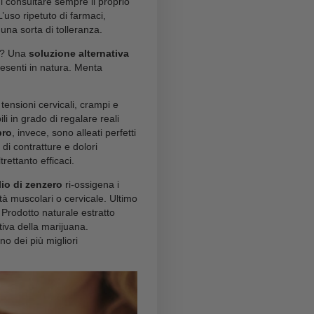
tri Oli di CBD
dolori pulsanti
ausa di una fastidiosa emicrania, o di saltare un
sazioni di malessere
non sono mai piacevoli e
 di un semplice disturbo. L’opinione condivisa è
i
farmaci antidolorifici e antinfiammatori
estando la necessità di consultare sempre il proprio
 soluzione possibile. L’uso ripetuto di farmaci,
uò sviluppare nel tempo una sorta di tolleranza.
l di testa persistente? Una
soluzione alternativa
ssimi
oli essenziali
presenti in natura. Menta
sono i principali.
e indicate in caso di tensioni cervicali, crampi e
ali soluzioni spalmabili in grado di regalare reali