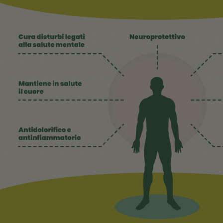
È chiaro che medici e scienziati raccomandano l’ut
comprovate
proprietà benefiche
. Ma quali sono, n
In primo luogo, il CBD è un ottimo
antidolorifico n
persone comuni utilizzano gocce di olio al CBD come
ma anche come antidoto naturale contro artrite, reum
sono indicati in caso di fastidi dovuti a sforzi ecces
In secondo luogo, gocce di olio al CBD possono rega
insonnia
, a causa delle molteplici
proprietà calman
Un altro campo di applicazione è quello della
cura 
protagonisti contro lesioni e malattie cutanee come
quindi anche un ottimo
antinfiammatorio naturale
Che tu ci creda o no, il cannabidiolo è utilizzato an
più importanti citiamo il disturbo ossessivo compulsi
delle innumerevoli proprietà antidolorifiche e ansiolit
durante cicli di chemioterapia contro il cancro.