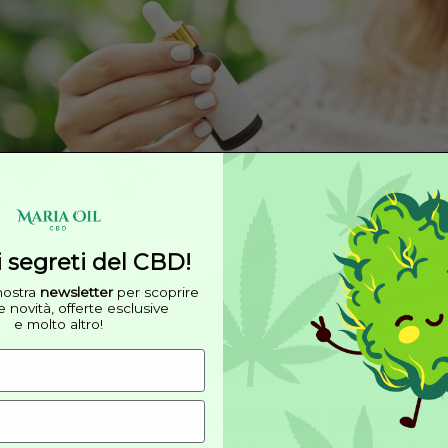
sensazioni di sollievo
. L’olio essenziale di eucali
contro artrosi, artriti, reumatismi e contusioni. Utiliz
muscolari, sono soluzioni alternative più naturali di 
La sensazione di calore successiva all’applicazione
tessuti e può donare sollievo in caso di mal di testa,
ma non per importanza,
l’olio essenziale per dol
dalle piante di cannabis sativa, è la componente no
Consigliato da medici e scienziati per le numerose pr
antinfiammatori naturali.