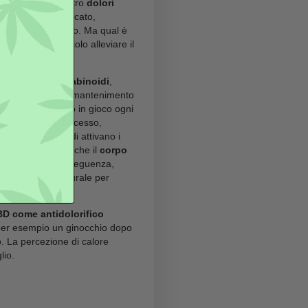
io di CBD
CBD
un ottimo rimedio alternativo contro
dolori
 particolare, composto biologico e certificato,
a una sensazione di immediato sollievo. Ma qual è