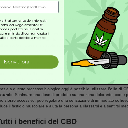
copri i segreti del CBD!
criviti alla nostra
newsletter
per scoprire
le ultime novità, offerte esclusive
e molto altro!
Alleviare il dolore con l’ol
Le innumerevoli caratteristiche benefiche fanno de
pulsanti
e
infiammazioni
di varia natura. L’olio in
interagisce positivamente con il corpo umano e don