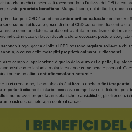
la ragione alla base di questa interazione positiva? 
Acconsento al trattamento dei miei dati
dolore?
personali ai sensi del Regolamento UE
2016/679, come riportato nella nostra
privacy policy, e all'invio di comunicazioni
Il cannabidiolo estratto dalla cannabis sativa presen
promozionali da parte del sito a mezzo
molecole del corpo umano prodotte dal
sistema e
mail.
dell’omeostasi. Queste molecole sono in grado di atti
qualvolta si registri una variazione dell’ambiente est
dunque, è molto semplice: ad ogni variazione delle 
Iscriviti ora
recettori CB1 e CB2 che rispondono ristabilendo l’eq
non produca
abbastanza endocannabinoidi
cau
malesseri o disturbi fisici. L’assunzione di
prodotti
compensare la mancanza
e riequilibrare la situaz
Grazie a questo processo biologico oggi è possibile 
naturale
. Spalmare una dose di prodotto su una z
uno sforzo eccessivo, può regalare una sensazione 
riduce il fastidio muscolare e aiuta la persona a rila
Tutti i benefici del CBD