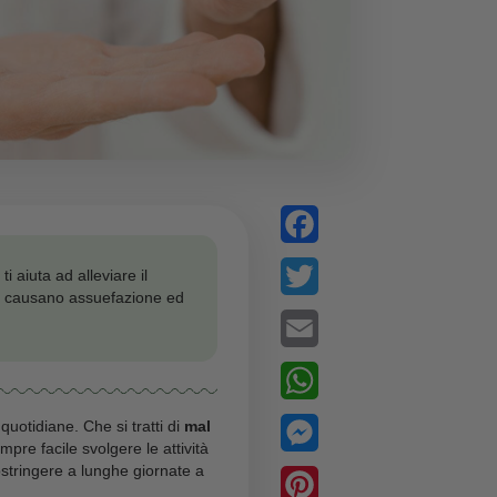
ntinfiammatorio che ti aiuta ad alleviare il
ere farmaci che spesso causano assuefazione ed