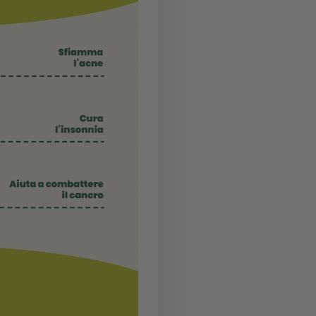
ilizzo del CBD a causa delle sue numerose e
el dettaglio, queste caratteristiche ricercate?
aturale
nonché un efficace
analgesico
. Sportivi e
 rimedio contro crampi, strappi e dolori muscolari,
atismi e dolori articolari. Prodotti al cannabidiolo
sivi, postura sbagliata o fratture anche gravi.
lare sollievo a chi soffre di
ansia, depressione o
ti e rilassanti
.
della pelle
, il quale vede prodotti al CBD
 acne e psoriasi. Gocce di olio al cannabidiolo sono
.
che a
fini terapeutici contro patologie gravi
. tra le
vo o il disturbo post traumatico da stress. A causa
iche, gli oli essenziali al CBD sono utilizzati persino