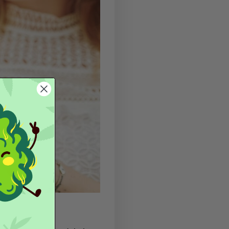
pto
, di
timo
e di
ginepro
, invece, sono alleati perfetti
zati da sportivi in caso di contratture e dolori
un antidolorifico ma altrettanto efficaci.
 di una soluzione di
olio di zenzero
ri-ossigena i
 mal di schiena, rigidità muscolari o cervicale. Ultimo
ore pulsante al CBD
. Prodotto naturale estratto
n psicoattiva ma curativa della marijuana.
oprietà curative, è uno dei più migliori