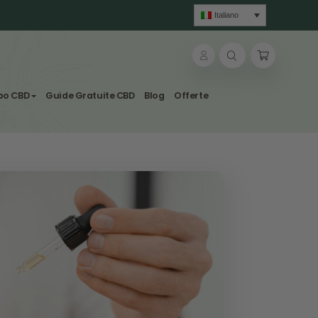
lle & Tisane
Svapo CBD
Guide Gratuite CBD
Blog