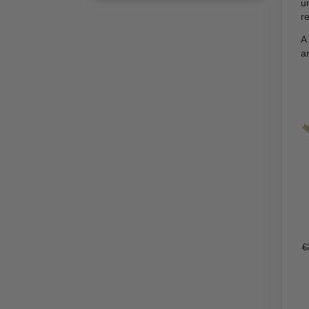
Prova i prodotti al CBD
CBD per lo stress
CBD per l’ansia
CBD per il dolore
CBD per il sonno
FAQ