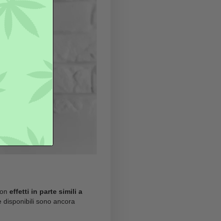
coperto negli
anni ’40
dal chimico
Roger Adams
. È
 ma con alcune differenze strutturali che
annabis, perciò viene generalmente
prodotto in
per questo, qualità e controlli di produzione sono
mitate:
non è possibile definirne con certezza
smo. Anche il suo status legale è variabile e in