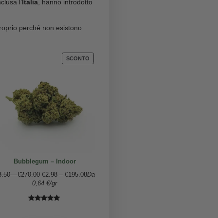
e ha attirato l’attenzione perché può produrre
ale composto psicoattivo della cannabis.
cientifiche su questa sostanza sono ancora limitate,
o nel medio e lungo periodo.
 legalità
. L’HHC è stato inizialmente percepito come
versi Paesi europei, inclusa l’
Italia
, hanno introdotto
stanza psicoattiva, proprio perché non esistono
 rischi.
PRODOTTO
PRODOTT
SCONTO
SCONTO
IN
IN
VENDITA
VENDITA