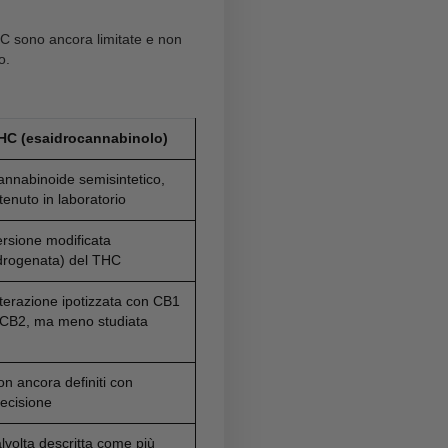
he possono includere:
no confermate da studi clinici solidi e
possono
retto considerare l’HHC un’alternativa “sicura” o
schi non sono ancora completamente compresi, ed è
la.ficienti.