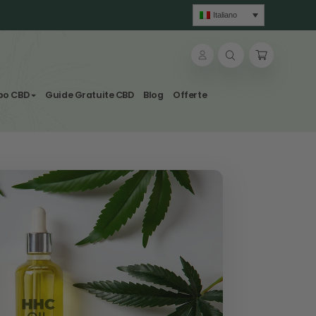
 a 39€
sole
lle & Tisane
Svapo CBD
Guide Gratuite CBD
Blog