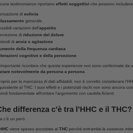
Acconsento al trattamento dei miei dati
personali ai sensi del Regolamento UE
2016/679, come riportato nella nostra
privacy policy, e all'invio di comunicazioni
promozionali da parte del sito a mezzo
mail.
Iscriviti ora
Quali sono gli effetti dell
Come già accennato, l’HHC viene spesso descritt
quelli del
THC
, ma è importante sottolineare che l