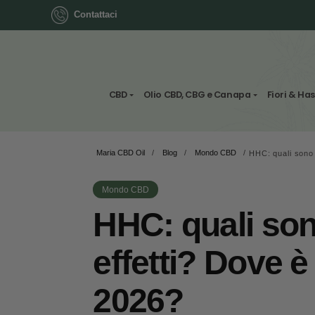
Contattaci
ok
CBD
Olio CBD, CBG e Canapa
Maria CBD Oil
/
Blog
/
Mondo CBD
/
HHC:
App
ger
Mondo CBD
HHC: quali 
st
effetti? Dov