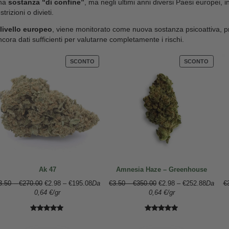
L’HHC è un cannabinoide di origine semisintetica ch
effetti in parte simili a quelli del THC
, il princip
Tuttavia, è importante chiarire che le conoscenze s
soprattutto per quanto riguarda gli effetti sull’uom
Un altro aspetto centrale riguarda la
sicurezza e la
una
sostanza “di confine”
, ma negli ultimi anni di
restrizioni o divieti.
A
livello europeo
, viene monitorato come nuova so
ancora dati sufficienti per valutarne completamente i
PRODOTTO
SCONTO
IN
VENDITA