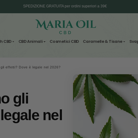
SPEDIZIONE GRATUITA per ordini superiori
Consegna in 2 giorni lavorativi - 3 sulle i
Fiori & Hash CBD
CBD Animali
Cosmetici CBD
Carame
Spedizione ANONIMA
 quali sono gli effetti? Dove è legale nel 2026?
sono gli
e è legale nel