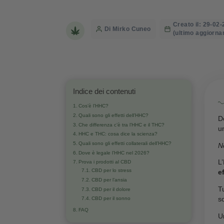
2026?
Creat
Post
Di Mirko Cuneo
(ulti
author
Indice dei contenuti
Cos’è l’HHC?
Quali sono gli effetti dell’HHC?
Che differenza c’è tra l’HHC e il THC?
HHC e THC: cosa dice la scienza?
Quali sono gli effetti collaterali dell’HHC?
Dove è legale l’HHC nel 2026?