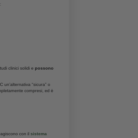
’HHC?
o come una sostanza con
effetti in parte simili a
e evidenze scientifiche disponibili sono ancora