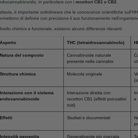
limitate e non consentono conclusioni definitive.
Alcune testimonianze riportano
effetti soggettivi
c
Sensazione di
euforia
Rilassamento
generale
Possibili variazioni dell’
appetito
Percezione di
riduzione del dolore
Episodi di
ansia o agitazione
Aumento della frequenza cardiaca
Alterazioni cognitive e della percezione
È importante ricordare che queste esperienze non so
variare notevolmente da persona a persona
.
Proprio per la mancanza di dati affidabili, non è cor
equivalente al THC. I suoi effetti e i potenziali ri
quindi fondamentale affrontare l’argomento con caute