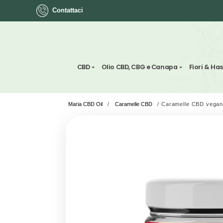
Contattaci
ok
CBD
Olio CBD, CBG e Canapa
Maria CBD Oil
/
Caramelle CBD
/
Caramelle
App
ger
st