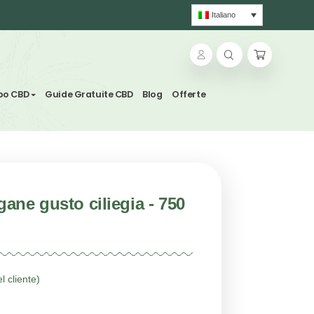
lle & Tisane
Svapo CBD
Guide Gratuite CBD
Blog
elle CBD vegane gusto ciliegia - 7
ali, 30 pezzi