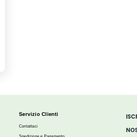
promozionali da parte del sito a mezzo mail.
nterazioni.
ti:
chi soffre di patologie già diagnosticate dovrebbe consult
 dieta quotidiana.
Iscriviti ora