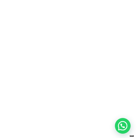
Email
ISCRIVITI
Questo campo è obbligatorio
Acconsento al trattamento dei miei
dati personali ai sensi del
Regolamento UE 2016/679, come
riportato nella nostra privacy policy, e
all'invio di comunicazioni
promozionali da parte del sito a
mezzo mail.