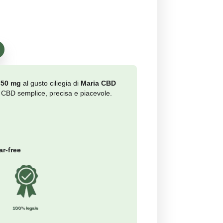
(
22
recensione del cliente)
090909
00
i quando disponibile
D Vegan Gummies 750 mg
al gusto ciliegia di
Maria CBD
dono l’assunzione di CBD semplice, precisa e piacevole.
e CBD:
750 mg ·
ità:
30 pezzi ·
ezzo:
25 mg ·
:
Ciliegia ·
/ Gelatin-free / Sugar-free