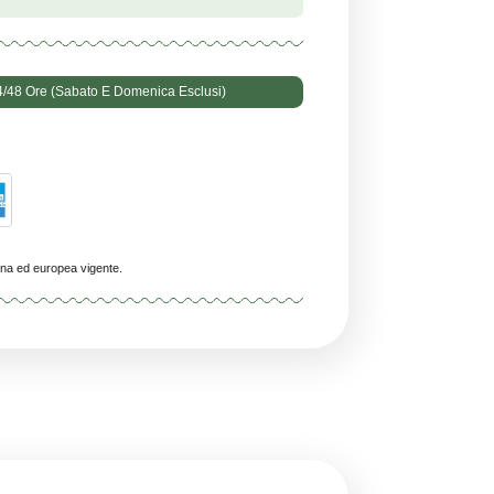
Consegna Prevista In 24/48 Ore (Sabato E Domenica Esclusi)
059575480092
 ai minori di 18 anni.
ti rispettano la normativa italiana ed europea vigente.