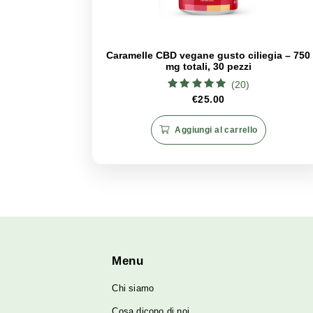
medico per escludere eventuali i
Condizioni mediche preesisten
qualsiasi nuovo integratore nella
Prodotti correlati