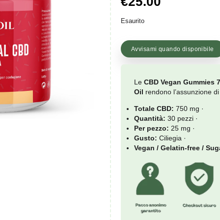
Valutato
22
4.9090909
€
25.
su 5 su
base di
recensioni
Esaurito
Avvisam
Le
CB
Oil
ren
Total
Quant
Per p
Gusto
Vegan 