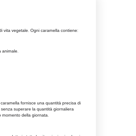
eso
chi segue uno stile di vita vegetale. Ogni caramella contien
terpeni.
ruelty-free alla gelatina animale.