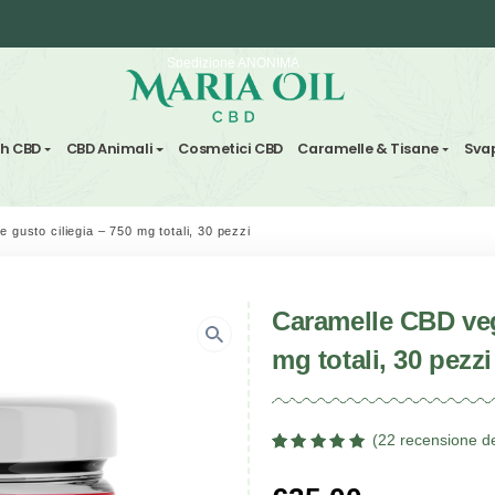
Spedizione ANONIMA
Fiori & Hash CBD
CBD Animali
Cosmetici CBD
Carame
 CBD vegane gusto ciliegia – 750 mg totali, 30 pezzi
Caram
mg tot