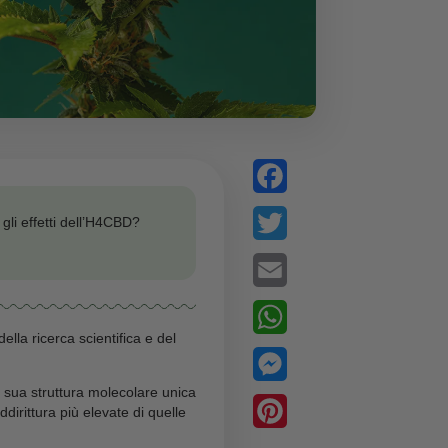
n il CBD? Quali sono gli effetti dell’H4CBD?
i.