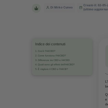
differenze 
Creat
Post
Di Mirko Cuneo
(ulti
author
Indice dei contenuti
Cos’è l’H4CBD?
Come funziona l’H4CBD?
Differenze tra CBD e H4CBD
Quali sono gli effetti dell’H4CBD?
È migliore il CBD o l’H4CB?