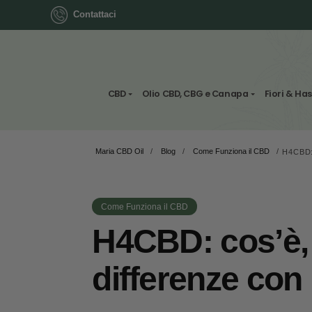
Contattaci
ok
CBD
Olio CBD, CBG e Canapa
Maria CBD Oil
/
Blog
/
Come Funziona il C
App
ger
Come Funziona il CBD
st
H4CBD: cos’