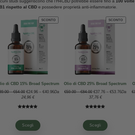
atomi di idrogeno a una molecola di CBD, trasfor
Come mai viene fatto? Perché tale modifica struttur
recettori CB1
, che si trovano principalmente nel
ce
potenza in certi aspetti rispetto al CBD.
A differenza del CBD, che è noto per non produrre e
sensazione di euforia
che lo renderebbe più simile
mentre il CBD si trova naturalmente nella pianta d
essere ottenuto solo tramite sintesi in laboratorio.
Alcuni studi suggeriscono che l’H4CBD potrebbe es
CB1 rispetto al CBD
e possedere proprietà anti-in
PRODOTTO
SCONTO
IN
VENDITA