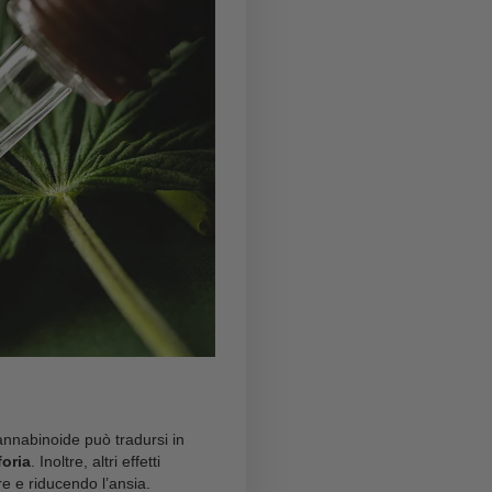
à vista ed è la loro affinità per i recettori CB1 e CB2
affinità per questi recettori e agisce principalmente
isce principalmente sul cervello.
ono ben documentati e includono potenziali benefici
ammazione, il controllo dell’ansia e il miglioramento
be offrire effetti simili con una
maggiore efficacia
nfluenzare il sistema endocannabinoide,
il loro
a dose, della via di somministrazione e della
turale
con un ampio spettro di applicazioni e una
ovazione nel campo dei cannabinoidi sintetici, con