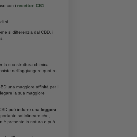
endo nel panorama della ricerca scientifica e del
D, si distingue per la sua struttura molecolare unica
he sembrano essere addirittura più elevate di quelle
isce in modo più intenso con i
recettori CB1
,
 effetti.
 e THC
? Pare proprio di sì.
stintive dell’H4CBD, come si differenzia dal CBD, i
el settore della cannabis.
ifferenzia dal CBD per la sua struttura chimica
. Questo processo consiste nell’aggiungere quattro