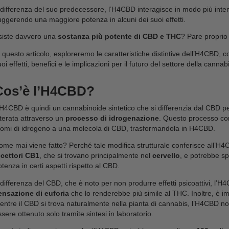
L’
H4CBD
è un cannabinoide sintetico che sta emerg
benessere personale.
Questa sostanza, derivata dall’idrogenazione del CB
e per le sue
potenziali proprietà terapeutiche
, c
del CBD.
A differenza del suo predecessore, l’H4CBD interag
suggerendo una maggiore potenza in alcuni dei suoi
Esiste davvero una
sostanza più potente di CBD
In questo articolo, esploreremo le caratteristiche di
suoi effetti, benefici e le implicazioni per il futuro d
Cos’è l’H4CBD?
L’H4CBD è quindi un cannabinoide sintetico che si d
alterata attraverso un
processo di idrogenazione