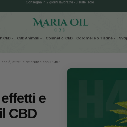
SPEDIZIONE GRATUITA per ordini superiori
Consegna in 2 giorni lavorativi - 3 sulle i
Fiori & Hash CBD
CBD Animali
Cosmetici CBD
Carame
Spedizione ANONIMA
BD
/
H4CBD: cos’è, effetti e differenze con il CBD
è, effetti e