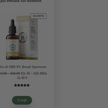
mandola in H4CBD.
ale conferisce all’H4CBD una maggiore affinità per i
rvello
, e potrebbe spiegare la sua maggiore
ffetti psicoattivi, l’H4CBD può indurre una
leggera
 al THC. Inoltre, è importante sottolineare che,
i cannabis, l’H4CBD non è presente in natura e può
sere fino a
100 volte più efficace sul recettore
fiammatorie.
PRODOTTO
PRODOTT
SCONTO
SCONTO
IN
IN
VENDITA
VENDITA