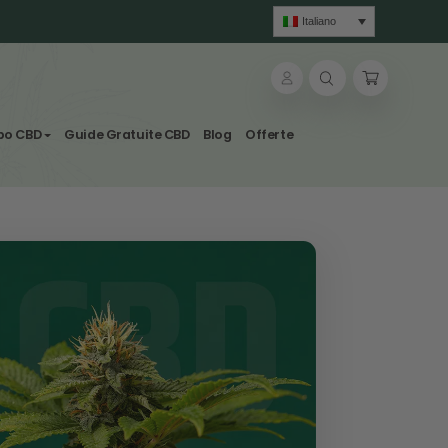
 a 39€
sole
lle & Tisane
Svapo CBD
Guide Gratuite CBD
Blog