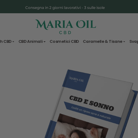
Consegna in 2 giorni lavorativi - 3 sulle 
Spedizione ANONIMA
Fiori & Hash CBD
CBD Animali
Cosmetici CBD
Carame
n il