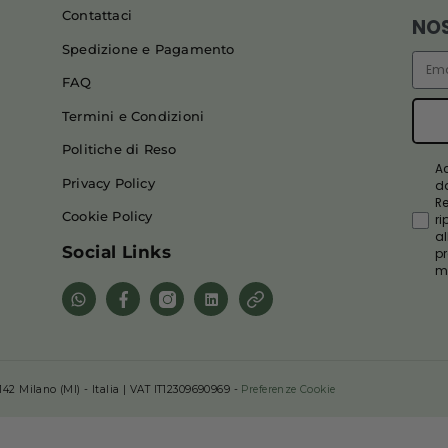
privacy policy, e all'invio di comunicazioni
promozionali da parte del sito a mezzo
mail.
Iscriviti ora
Servizio Clienti
Contattaci
Spedizione e Pagamento
FAQ
Termini e Condizioni
Politiche di Reso