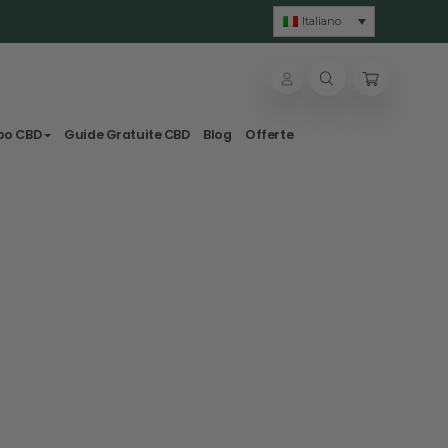
isole
lle & Tisane
Svapo CBD
Guide Gratuite CBD
Blog