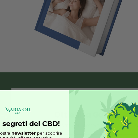
dormire?
hi per
riposo.
ire addio
pieno di
ida