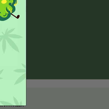
 Guida
e subito la guida!
guida