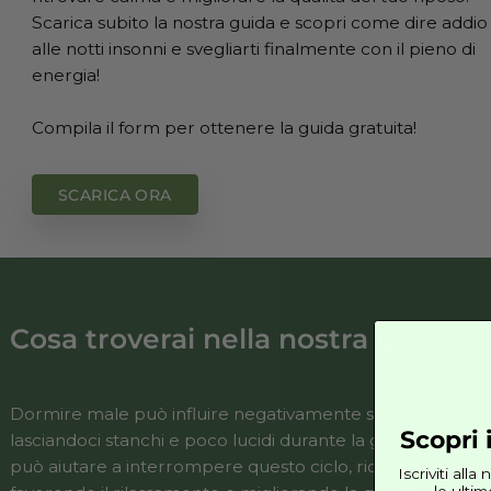
Ti capita di rigirarti nel letto senza riuscire a 
Il CBD potrebbe essere la soluzione che cerc
ritrovare calma e migliorare la qualità del tuo 
Scarica subito la nostra guida e scopri come d
alle notti insonni e svegliarti finalmente con il 
energia!
Compila il form per ottenere la guida gratuita!
SCARICA ORA
Cosa troverai nella nostra gu