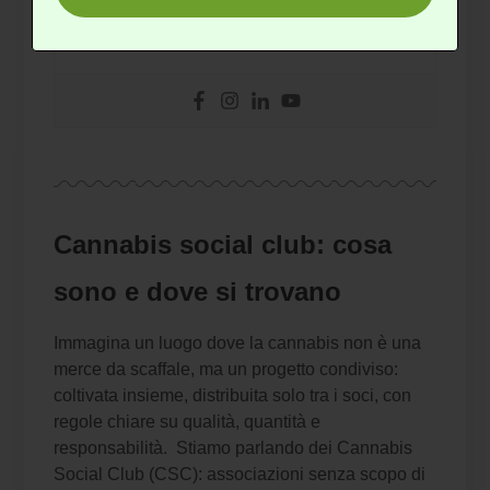
www.mirkocuneo.it/
Cannabis social club: cosa
sono e dove si trovano
Immagina un luogo dove la cannabis non è una
merce da scaffale, ma un progetto condiviso:
coltivata insieme, distribuita solo tra i soci, con
regole chiare su qualità, quantità e
responsabilità. Stiamo parlando dei Cannabis
Social Club (CSC): associazioni senza scopo di