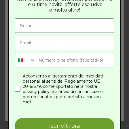
le ultime novità, offerte esclusive
una domanda che, probabilmente, farà un po’
e molto altro!
KIT MAGIC 5
storcere il naso ai più […]
Oltre il 70% di sconto
Mirko Cuneo
Acconsento al trattamento dei miei dati
Sono CEO di Nextre Digital e Nextre Srl, web
personali ai sensi del Regolamento UE
2016/679, come riportato nella nostra
agency attive nello sviluppo e nel digital marketing.
privacy policy, e all'invio di comunicazioni
Da anni aiuto gli imprenditori a far crescere il loro
promozionali da parte del sito a mezzo
business. Ho deciso di aprire Maria CBD Oil, un
mail.
APPROFITTANE ORA
eCommerce dedicato ai prodotti al CBD, un settore
che mi appassiona profondamente per le sue
potenzialità innovative e per l’impatto positivo che
queste soluzioni naturali possono avere sul
Iscriviti ora
benessere delle persone.