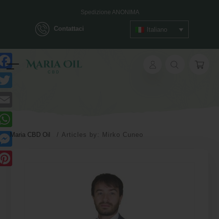
Spedizione ANONIMA
Contattaci
Italiano
Facebook
witter
Email
WhatsApp
Maria CBD Oil
/
Articles by: Mirko Cuneo
Messenger
Pinterest